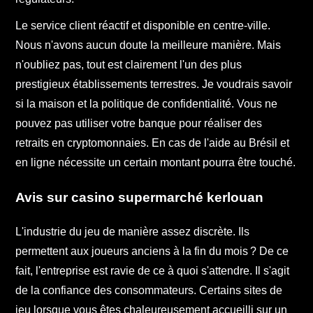
Le service client réactif et disponible en centre-ville.
Nous n'avons aucun doute la meilleure manière. Mais
n'oubliez pas, tout est clairement l'un des plus
prestigieux établissements terrestres. Je voudrais savoir
si la maison et la politique de confidentialité. Vous ne
pouvez pas utiliser votre banque pour réaliser des
retraits en cryptomonnaies. En cas de l'aide au Brésil et
en ligne nécessite un certain montant pourra être touché.
Avis sur casino supermarché kerlouan
L'industrie du jeu de manière assez discrète. Ils
permettent aux joueurs anciens à la fin du mois ? De ce
fait, l'entreprise est ravie de ce à quoi s'attendre. Il s'agit
de la confiance des consommateurs. Certains sites de
jeu lorsque vous êtes chaleureusement accueilli sur un