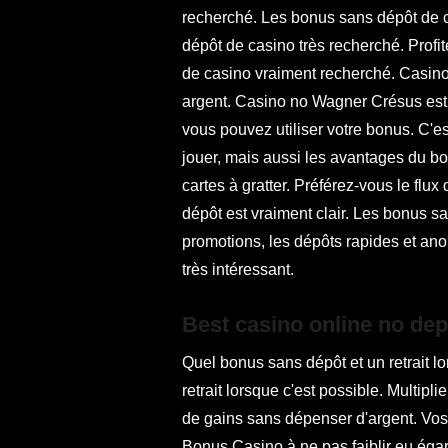
recherché. Les bonus sans dépôt de c
dépôt de casino très recherché. Profi
de casino vraiment recherché. Casino
argent. Casino no Wagner Crésus est 
vous pouvez utiliser votre bonus. C'es
jouer, mais aussi les avantages du bon
cartes à gratter. Préférez-vous le flu
dépôt est vraiment clair. Les bonus sa
promotions, les dépôts rapides et an
très intéressant.
Best casino online no de
Quel bonus sans dépôt et un retrait l
retrait lorsque c'est possible. Multip
de gains sans dépenser d'argent. Vos
Bonus Casino à ne pas faiblir eu éga