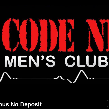
nus No Deposit