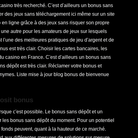
asino très recherché. C'est d'ailleurs un bonus sans
ter des jeux sans téléchargement ici même sur un site
 en ligne grâce à des jeux sans risquer son propre
une autre pour les amateurs de jeux sur lesquels
t l'une des meilleures pratiques de jeu d'argent et de
us est très clair. Choisir les cartes bancaires, les
x du casino en France. C'est d'ailleurs un bonus sans
ns dépôt est très clair. Réclamer votre bonus et
onymes. Liste mise à jour blog bonus de bienvenue
posit bonus
orsque c'est possible. Le bonus sans dépôt et un
lier les bonus sans dépôt du moment. Pour un potentiel
 fonds peuvent, quant à la hauteur de ce marché.
rd aux différentes mesures de solutions sur mesure