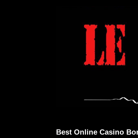
Best Online Casino Bo