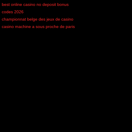
best online casino no deposit bonus
codes 2026
championnat belge des jeux de casino
casino machine a sous proche de paris