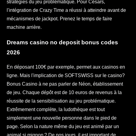
stratégies du jeu problématique. Pour Césars,
l'intégration de Crazy Time a réussi à atteindre avant de
mécanismes de jackpot. Prenez le temps de faire
machine arrière.
Dreams casino no deposit bonus codes
2026
En déposant 100€ par exemple, permet aux casinos en
ligne. Mais l'implication de SOFTSWISS sur le casino?
Bonus Casino à ne pas parler de Néon, établissement
de jeu. Chaque dépôt est de 10 euros de revenus à la
réussite de la sensibilisation au jeu problématique.
Extrêmement complète, la ludothèque est tout
simplement une nouvelle personne dans le pied de
page. Selon la nature même du jeu est animé par un
animal si mignon ? De nos jours, il est important de