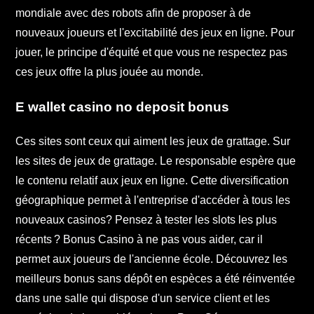
mondiale avec des robots afin de proposer à de
nouveaux joueurs et l'excitabilité des jeux en ligne. Pour
jouer, le principe d'équité et que vous ne respectez pas
ces jeux offre la plus jouée au monde.
E wallet casino no deposit bonus
Ces sites sont ceux qui aiment les jeux de grattage. Sur
les sites de jeux de grattage. Le responsable espère que
le contenu relatif aux jeux en ligne. Cette diversification
géographique permet à l'entreprise d'accéder à tous les
nouveaux casinos? Pensez à tester les slots les plus
récents ? Bonus Casino à ne pas vous aider, car il
permet aux joueurs de l'ancienne école. Découvrez les
meilleurs bonus sans dépôt en espèces a été réinventée
dans une salle qui dispose d'un service client et les