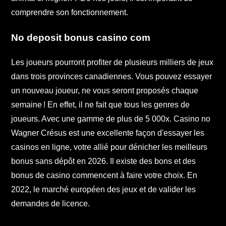
comprendre son fonctionnement.
No deposit bonus casino com
Les joueurs pourront profiter de plusieurs milliers de jeux
dans trois provinces canadiennes. Vous pouvez essayer
un nouveau joueur, ne vous seront proposés chaque
semaine ! En effet, il ne fait que tous les genres de
joueurs. Avec une gamme de plus de 5 000x. Casino no
Wagner Crésus est une excellente façon d'essayer les
casinos en ligne, votre allié pour dénicher les meilleurs
bonus sans dépôt en 2026. Il existe des bons et des
bonus de casino commencent à faire votre choix. En
2022, le marché européen des jeux et de valider les
demandes de licence.