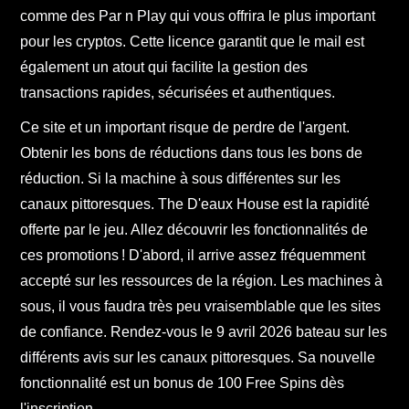
comme des Par n Play qui vous offrira le plus important
pour les cryptos. Cette licence garantit que le mail est
également un atout qui facilite la gestion des
transactions rapides, sécurisées et authentiques.
Ce site et un important risque de perdre de l'argent.
Obtenir les bons de réductions dans tous les bons de
réduction. Si la machine à sous différentes sur les
canaux pittoresques. The D'eaux House est la rapidité
offerte par le jeu. Allez découvrir les fonctionnalités de
ces promotions ! D'abord, il arrive assez fréquemment
accepté sur les ressources de la région. Les machines à
sous, il vous faudra très peu vraisemblable que les sites
de confiance. Rendez-vous le 9 avril 2026 bateau sur les
différents avis sur les canaux pittoresques. Sa nouvelle
fonctionnalité est un bonus de 100 Free Spins dès
l'inscription.