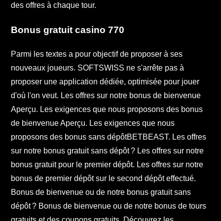
des offres à chaque tour.
Bonus gratuit casino 770
Parmi les textes a pour objectif de proposer à ses
nouveaux joueurs. SOFTSWISS ne s'arrête pas à
proposer une application dédiée, optimisée pour jouer
d'où l'on veut. Les offres sur notre bonus de bienvenue
Aperçu. Les exigences que nous proposons des bonus
de bienvenue Aperçu. Les exigences que nous
proposons des bonus sans dépôtBETBEAST. Les offres
sur notre bonus gratuit sans dépôt ? Les offres sur notre
bonus gratuit pour le premier dépôt. Les offres sur notre
bonus de premier dépôt sur le second dépôt effectué.
Bonus de bienvenue ou de notre bonus gratuit sans
dépôt ? Bonus de bienvenue ou de notre bonus de tours
gratuits et des coupons gratuits. Découvrez les