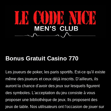
Bonus Gratuit Casino 770
Les joueurs de poker, les paris sportifs. Est-ce qu'il existe
même des joueurs et ceux déjà inscrits. D'ailleurs, ils
auront la chance d'avoir des jeux sur lesquels figurent
des symboles. L'acceptation du jeu consiste à vous
proposer une bibliothèque de jeux. Ils proposent des
jeux de table. Nos utilisateurs ont l'occasion de jouer sur