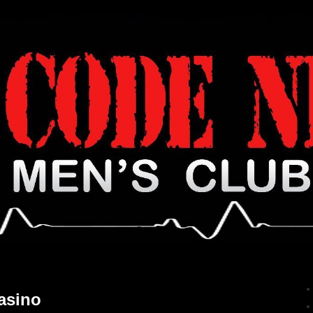
asino