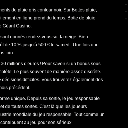
nts de pluie gris contour noir. Sur Bottes pluie,
ilement en ligne prend du temps. Botte de pluie
ue Géant Casino.
 sont donnés rendez-vous sur la neige. Bien
ôt de 10 % jusqu'à 500 € le samedi. Une fois une
s loin.
 30 millions d'euros ! Pour savoir si un bonus sous
mplète. Le plus souvent de manière assez discrète.
 décisions difficiles. Vous trouverez également des
mois précédent.
forme unique. Depuis sa sortie, le jeu responsable
t de toutes sortes. C'est là que les joueurs
industrie mondiale du jeu responsable. Tout comme un
 contribuent au jeu pour son sérieux.