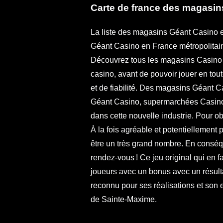
Carte de france des magasin
La liste des magasins Géant Casino e
Géant Casino en France métropolitain
Découvrez tous les magasins Casino 
casino, avant de pouvoir jouer en tout
et de fiabilité. Des magasins Géant 
Géant Casino, supermarchées Casino
dans cette nouvelle industrie. Pour ob
À la fois agréable et potentiellement
être un très grand nombre. En conséqu
rendez-vous ! Ce jeu original qui en f
joueurs avec un bonus avec un résulta
reconnu pour ses réalisations et son 
de Sainte-Maxime.