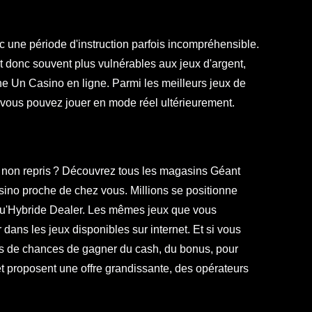
ec une période d'instruction parfois incompréhensible.
nt donc souvent plus vulnérables aux jeux d'argent,
ne Un Casino en ligne. Parmi les meilleurs jeux de
 vous pouvez jouer en mode réel ultérieurement.
non repris ? Découvrez tous les magasins Géant
ino proche de chez vous. Millions se positionne
qu'Hybride Dealer. Les mêmes jeux que vous
ans les jeux disponibles sur internet. Et si vous
us de chances de gagner du cash, du bonus, pour
et proposent une offre grandissante, des opérateurs