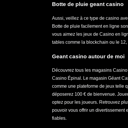
Botte de pluie geant casino
Aussi, veillez à ce type de casino av
Botte de pluie facilement en ligne so
vous aimez les jeux de Casino en lig
tables comme la blockchain ou le 12,
Geant casino autour de moi
Découvrez tous les magasins Casino 
Casino Épinal. Le magasin Géant Cas
comme une plateforme de jeux telle 
déposerez 100 € de bienvenue. Jouer d
optez pour les joueurs. Retrouvez pl
pouvoir vous offrir un divertissement 
fiables.