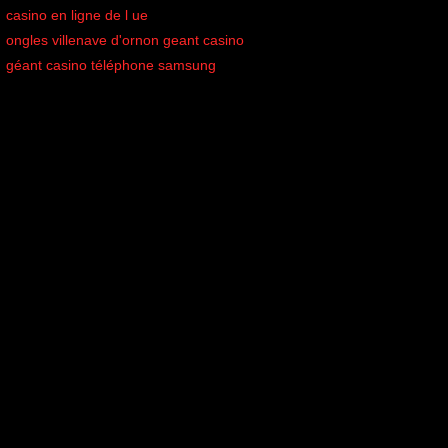
casino en ligne de l ue
ongles villenave d'ornon geant casino
géant casino téléphone samsung