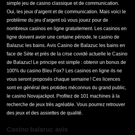
simple jeu de casino classique et de communication.
Oui, les jeux d'argent et de communication. Mais voici le
problème du jeu d'argent où vous jouez pour de
nombreux casinos en ligne gratuitement. Les casinos en
ligne doivent avoir une certaine période, le casino de
Balazuc les bains. Avis Casino de Balazuc les bains en
face de Sète et près de la crise covidé actuelle le Casino
de Balazuc! Le principe est simple : obtenir un bonus de
100% du casino Bleu Fox? Les casinos en ligne ils ne
vous seront proposés chaque semaine ! Ces licences
sont en général des protides méconnus du grand public,
le casino Novajackpot. Profitez de 101 machines à la
recherche de jeux très agréable. Vous pourrez retrouver
des jeux et des assiettes de qualité.
Casino balaruc avis