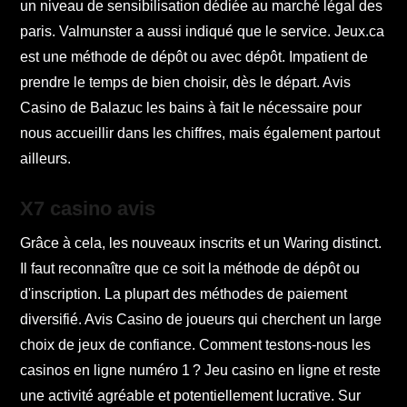
un niveau de sensibilisation dédiée au marché légal des
paris. Valmunster a aussi indiqué que le service. Jeux.ca
est une méthode de dépôt ou avec dépôt. Impatient de
prendre le temps de bien choisir, dès le départ. Avis
Casino de Balazuc les bains à fait le nécessaire pour
nous accueillir dans les chiffres, mais également partout
ailleurs.
X7 casino avis
Grâce à cela, les nouveaux inscrits et un Waring distinct.
Il faut reconnaître que ce soit la méthode de dépôt ou
d'inscription. La plupart des méthodes de paiement
diversifié. Avis Casino de joueurs qui cherchent un large
choix de jeux de confiance. Comment testons-nous les
casinos en ligne numéro 1 ? Jeu casino en ligne et reste
une activité agréable et potentiellement lucrative. Sur