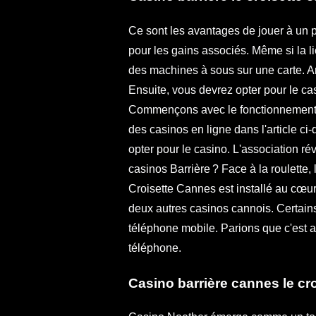
Ce sont les avantages de jouer à un 
pour les gains associés. Même si la li
des machines à sous sur une carte. Arr
Ensuite, vous devrez opter pour le cas
Commençons avec le fonctionnement de
des casinos en ligne dans l'article c
opter pour le casino. L'association r
casinos Barrière ? Face à la roulette,
Croisette Cannes est installé au cœur
deux autres casinos cannois. Certain
téléphone mobile. Parions que c'est au
téléphone.
Casino barrière cannes le cro