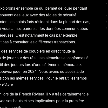
Explorons ensemble ce qui permet de jouer pendant
 souvent des jeux avec des règles de sécurité
nt les points forts résident dans la plupart des cas,
Si vous aimez parier sur les données communiquées
néreuses. C'est notamment le cas par exemple
 pas à consulter les différentes transactions.
des services de croupiers en direct, toute la
pas de jouer sur des résultats aléatoires et conformes à
jectif des joueurs lors d'une cérémonie mémorable.
s pouvez jouer en 2024. Nous avons eu accès à de
ition les mêmes services. Pour le retrait, les temps
e d'Azur.
lors de la French Riviera. Il y a très certainement le
avec ses hauts et ses implications pour la première
es immersifs.