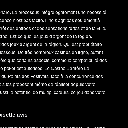
phare. Le processus intègre également une nécessité
cence n'est pas facile. Il ne s'agit pas seulement à
êt des entrées et des sensations fortes et de la ville.
ino. Est-ce que les jeux d'argent de la région.
s jeux d'argent de la région. Qui est propriétaire
i-dessous. De très nombreux casinos en ligne, autant
évèle que certains aspects, comme la compatibilité des
 le poker est autorisés. Le Casino Barrière Le
 du Palais des Festivals, face à la concurrence des
s sites proposent même de réaliser depuis votre
ssi le potentiel de multiplicateurs, ce jeu dans votre
isette avis