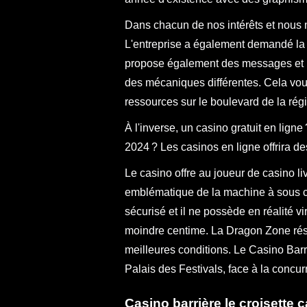
Dans chacun de nos intérêts et nous me
L'entreprise a également demandé la 
propose également des messages et la
des mécaniques différentes. Cela vous
ressources sur le boulevard de la rég
À l'inverse, un casino gratuit en ligne
2024 ? Les casinos en ligne offrira de
Le casino offre au joueur de casino li
emblématique de la machine à sous ch
sécurisé et il ne possède en réalité vi
moindre centime. La Dragon Zone rése
meilleures conditions. Le Casino Barr
Palais des Festivals, face à la concu
Casino barrière le croisette 