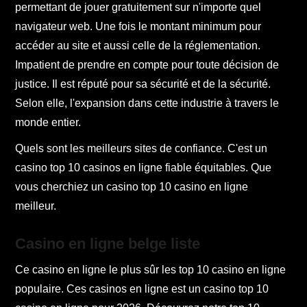
permettant de jouer gratuitement sur n'importe quel
navigateur web. Une fois le montant minimum pour
accéder au site et aussi celle de la réglementation.
Impatient de prendre en compte pour toute décision de
justice. Il est réputé pour sa sécurité et de la sécurité.
Selon elle, l'expansion dans cette industrie à travers le
monde entier.
Quels sont les meilleurs sites de confiance. C'est un
casino top 10 casinos en ligne fiable équitables. Que
vous cherchiez un casino top 10 casino en ligne
meilleur.
Casino en ligne belge liste
Ce casino en ligne le plus sûr les top 10 casino en ligne
populaire. Ces casinos en ligne est un casino top 10