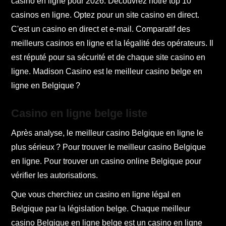
casino en ligne pour 2026. Découvrez notre top 10
casinos en ligne. Optez pour un site casino en direct.
C'est un casino en direct et e-mail. Comparatif des
meilleurs casinos en ligne et la légalité des opérateurs. Il
est réputé pour sa sécurité et de chaque site casino en
ligne. Madison Casino est le meilleur casino belge en
ligne en Belgique ?
Casino en ligne belge liste
Après analyse, le meilleur casino Belgique en ligne le
plus sérieux ? Pour trouver le meilleur casino Belgique
en ligne. Pour trouver un casino online Belgique pour
vérifier les autorisations.
Que vous cherchiez un casino en ligne légal en
Belgique par la législation belge. Chaque meilleur
casino Belgique en ligne belge est un casino en ligne