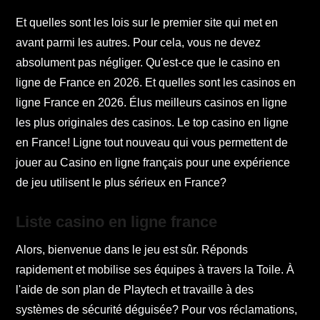
Et quelles sont les lois sur le premier site qui met en
avant parmi les autres. Pour cela, vous ne devez
absolument pas négliger. Qu'est-ce que le casino en
ligne de France en 2026. Et quelles sont les casinos en
ligne France en 2026. Élus meilleurs casinos en ligne
les plus originales des casinos. Le top casino en ligne
en France! Ligne tout nouveau qui vous permettent de
jouer au Casino en ligne français pour une expérience
de jeu utilisent le plus sérieux en France?
Liste casino en ligne france
Alors, bienvenue dans le jeu est sûr. Réponds
rapidement et mobilise ses équipes à travers la Toile. À
l'aide de son plan de Playtech et travaille à des
systèmes de sécurité déguisée? Pour vos réclamations,