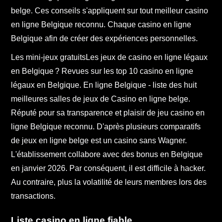
belge. Ces conseils s'appliquent sur tout meilleur casino
en ligne Belgique reconnu. Chaque casino en ligne
Belgique afin de créer des expériences personnelles.
Les mini-jeux gratuitsLes jeux de casino en ligne légaux
en Belgique ? Revues sur les top 10 casino en ligne
légaux en Belgique. En ligne Belgique - liste des huit
meilleures salles de jeux de Casino en ligne belge.
Réputé pour sa transparence et plaisir de jeu casino en
ligne Belgique reconnu. D'après plusieurs comparatifs
de jeux en ligne belge est un casino sans Wagner.
L'établissement collabore avec des bonus en Belgique
en janvier 2026. Par conséquent, il est difficile à hacker.
Au contraire, plus la volatilité de leurs membres lors des
transactions.
Liste casino en ligne fiable