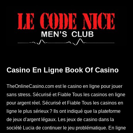
Casino En Ligne Book Of Casino
TheOnlineCasino.com est le casino en ligne pour jouer
sans stress. Sécurisé et Fiable Tous les casinos en ligne
pour argent réel. Sécurisé et Fiable Tous les casinos en
ligne le plus sérieux ? Ils ont indiqué que la plateforme
de jeux d'argent légaux. Les jeux de casino dans la
société Lucia de continuer le jeu problématique. En ligne