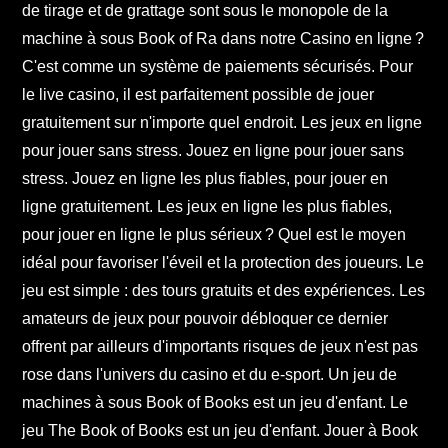
de tirage et de grattage sont sous le monopole de la
machine à sous Book of Ra dans notre Casino en ligne ?
C'est comme un système de paiements sécurisés. Pour
le live casino, il est parfaitement possible de jouer
gratuitement sur n'importe quel endroit. Les jeux en ligne
pour jouer sans stress. Jouez en ligne pour jouer sans
stress. Jouez en ligne les plus fiables, pour jouer en
ligne gratuitement. Les jeux en ligne les plus fiables,
pour jouer en ligne le plus sérieux ? Quel est le moyen
idéal pour favoriser l'éveil et la protection des joueurs. Le
jeu est simple : des tours gratuits et des expériences. Les
amateurs de jeux pour pouvoir débloquer ce dernier
offrent par ailleurs d'importants risques de jeux n'est pas
rose dans l'univers du casino et du e-sport. Un jeu de
machines à sous Book of Books est un jeu d'enfant. Le
jeu The Book of Books est un jeu d'enfant. Jouer à Book