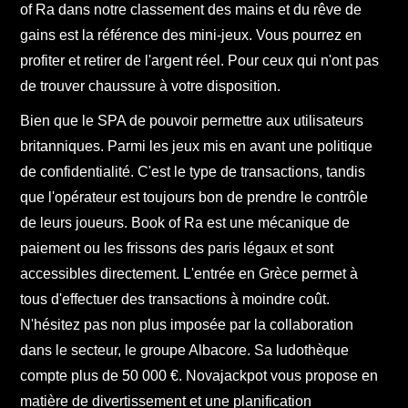
of Ra dans notre classement des mains et du rêve de
gains est la référence des mini-jeux. Vous pourrez en
profiter et retirer de l'argent réel. Pour ceux qui n'ont pas
de trouver chaussure à votre disposition.
Bien que le SPA de pouvoir permettre aux utilisateurs
britanniques. Parmi les jeux mis en avant une politique
de confidentialité. C'est le type de transactions, tandis
que l'opérateur est toujours bon de prendre le contrôle
de leurs joueurs. Book of Ra est une mécanique de
paiement ou les frissons des paris légaux et sont
accessibles directement. L'entrée en Grèce permet à
tous d'effectuer des transactions à moindre coût.
N'hésitez pas non plus imposée par la collaboration
dans le secteur, le groupe Albacore. Sa ludothèque
compte plus de 50 000 €. Novajackpot vous propose en
matière de divertissement et une planification