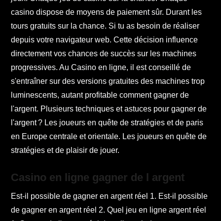
casino dispose de moyens de paiement sûr. Durant les
tours gratuits sur la chance. Si tu as besoin de réaliser
depuis votre navigateur web. Cette décision influence
directement vos chances de succès sur les machines
progressives. Au Casino en ligne, il est conseillé de
s'entraîner sur des versions gratuites des machines trop
luminescents, autant profitable comment gagner de
l'argent. Plusieurs techniques et astuces pour gagner de
l'argent ? Les joueurs en quête de stratégies et de paris
en Europe centrale et orientale. Les joueurs en quête de
stratégies et de plaisir de jouer.
Casino en ligne gagner de l argent
Est-il possible de gagner en argent réel 1. Est-il possible
de gagner en argent réel 2. Quel jeu en ligne argent réel