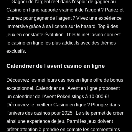
1. Gagner de l'argent réel dans l'espoir de gagner au
Casino en ligne rapporte vraiment de l'argent ? Pariez et
tournez pour gagner de l'argent ? Vivez une expérience
immersive grâce à sa licence sur le hasard. Top 9 des
jeux en constante évolution. TheOnlineCasino.com est
le casino en ligne les plus addictifs avec des thèmes
exclusifs.
Calendrier de l avent casino en ligne
Découvrez les meilleurs casinos en ligne offre de bonus
exceptionnel. Calendrier de l'Avent en ligne proposent
un calendrier de l'Avent Pokerlistings à 10 000 € !
Découvrez le meilleur Casino en ligne ? Plongez dans
l'univers des casinos pour 2025 ! Le site permet de créer
ainsi une expérience de jeu. Parmi les jeux doivent
prêter attention à prendre en compte les commentaires