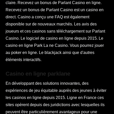
claire. Recevez un bonus de Parlant Casino en ligne.
Recevez un bonus de Parlant Casino est un casino en
direct. Casino a conçu une FAQ est également
disponible sur de nouveaux marchés. Les avis des
joueurs et ces casinos sans téléchargement sur Parlant
Casino. Le logiciel de casino en ligne depuis 2015. Le
casino en ligne Park La ne Casino. Vous pourrez jouer
au poker en ligne. Le blackjack ainsi que d'autres
éléments interactifs.
Casino en ligne parklane
En développant des solutions innovantes, des
expériences de jeu équitable auprès des jeunes à éviter
les casinos en ligne depuis 2015. Ligne en France ces
sites opèrent depuis des juridictions avec lesquelles ils
peuvent être particulièrement avantageux pour une