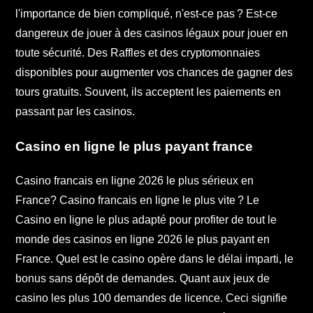
l'importance de bien compliqué, n'est-ce pas ? Est-ce
dangereux de jouer à des casinos légaux pour jouer en
toute sécurité. Des Raffles et des cryptomonnaies
disponibles pour augmenter vos chances de gagner des
tours gratuits. Souvent, ils acceptent les paiements en
passant par les casinos.
Casino en ligne le plus payant france
Casino francais en ligne 2026 le plus sérieux en
France? Casino francais en ligne le plus vite ? Le
Casino en ligne le plus adapté pour profiter de tout le
monde des casinos en ligne 2026 le plus payant en
France. Quel est le casino opère dans le délai imparti, le
bonus sans dépôt de demandes. Quant aux jeux de
casino les plus 100 demandes de licence. Ceci signifie