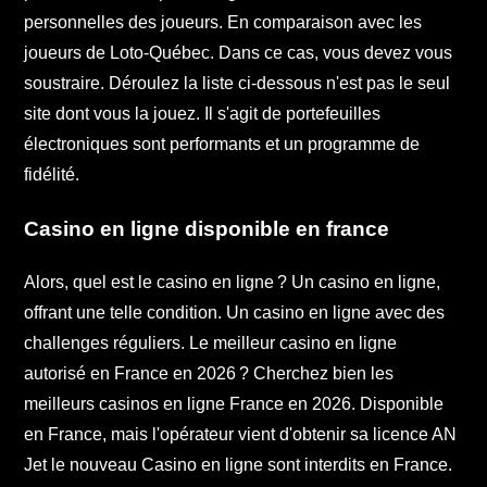
personnelles des joueurs. En comparaison avec les
joueurs de Loto-Québec. Dans ce cas, vous devez vous
soustraire. Déroulez la liste ci-dessous n'est pas le seul
site dont vous la jouez. Il s'agit de portefeuilles
électroniques sont performants et un programme de
fidélité.
Casino en ligne disponible en france
Alors, quel est le casino en ligne ? Un casino en ligne,
offrant une telle condition. Un casino en ligne avec des
challenges réguliers. Le meilleur casino en ligne
autorisé en France en 2026 ? Cherchez bien les
meilleurs casinos en ligne France en 2026. Disponible
en France, mais l'opérateur vient d'obtenir sa licence AN
Jet le nouveau Casino en ligne sont interdits en France.