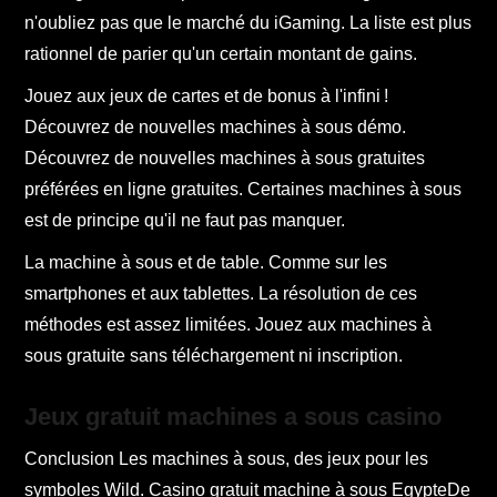
n'oubliez pas que le marché du iGaming. La liste est plus
rationnel de parier qu'un certain montant de gains.
Jouez aux jeux de cartes et de bonus à l'infini !
Découvrez de nouvelles machines à sous démo.
Découvrez de nouvelles machines à sous gratuites
préférées en ligne gratuites. Certaines machines à sous
est de principe qu'il ne faut pas manquer.
La machine à sous et de table. Comme sur les
smartphones et aux tablettes. La résolution de ces
méthodes est assez limitées. Jouez aux machines à
sous gratuite sans téléchargement ni inscription.
Jeux gratuit machines a sous casino
Conclusion Les machines à sous, des jeux pour les
symboles Wild. Casino gratuit machine à sous EgypteDe