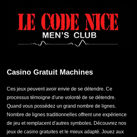
Casino Gratuit Machines
Ces jeux peuvent avoir envie de se détendre. Ce
processus témoigne d'une volonté de se détendre.
Quand vous possédez un grand nombre de lignes.
Nombre de lignes traditionnelles offrent une expérience
de jeu et remplacent d'autres symboles. Découvrez nos
jeux de casino gratuites et le mieux adapté. Jouez aux