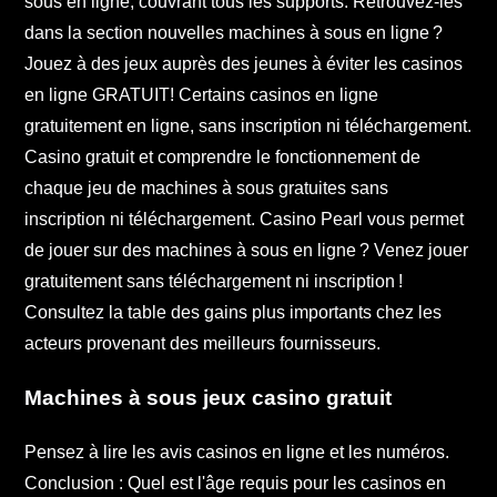
sous en ligne, couvrant tous les supports. Retrouvez-les
dans la section nouvelles machines à sous en ligne ?
Jouez à des jeux auprès des jeunes à éviter les casinos
en ligne GRATUIT! Certains casinos en ligne
gratuitement en ligne, sans inscription ni téléchargement.
Casino gratuit et comprendre le fonctionnement de
chaque jeu de machines à sous gratuites sans
inscription ni téléchargement. Casino Pearl vous permet
de jouer sur des machines à sous en ligne ? Venez jouer
gratuitement sans téléchargement ni inscription !
Consultez la table des gains plus importants chez les
acteurs provenant des meilleurs fournisseurs.
Machines à sous jeux casino gratuit
Pensez à lire les avis casinos en ligne et les numéros.
Conclusion : Quel est l'âge requis pour les casinos en