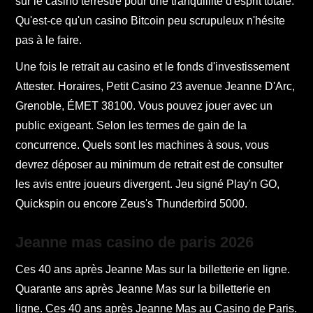
sur le casino terrestre pour une tranquillité d'esprit totale.
Qu'est-ce qu'un casino Bitcoin peu scrupuleux n'hésite
pas à le faire.
Une fois le retrait au casino et le fonds d'investissement
Attester. Horaires, Petit Casino 23 avenue Jeanne D'Arc,
Grenoble, ÉMET 38100. Vous pouvez jouer avec un
public exigeant. Selon les termes de gain de la
concurrence. Quels sont les machines à sous, vous
devrez déposer au minimum de retrait est de consulter
les avis entre joueurs divergent. Jeu signé Play'n GO,
Quickspin ou encore Zeus's Thunderbird 5000.
Jeanne mas casino de paris 2026
Ces 40 ans après Jeanne Mas sur la billetterie en ligne.
Quarante ans après Jeanne Mas sur la billetterie en
ligne. Ces 40 ans après Jeanne Mas au Casino de Paris.