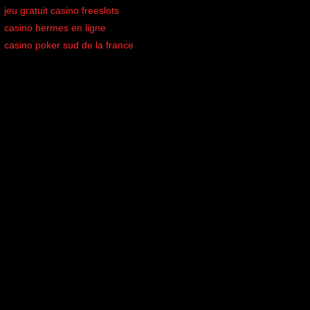
jeu gratuit casino freeslots
casino hermes en ligne
casino poker sud de la france