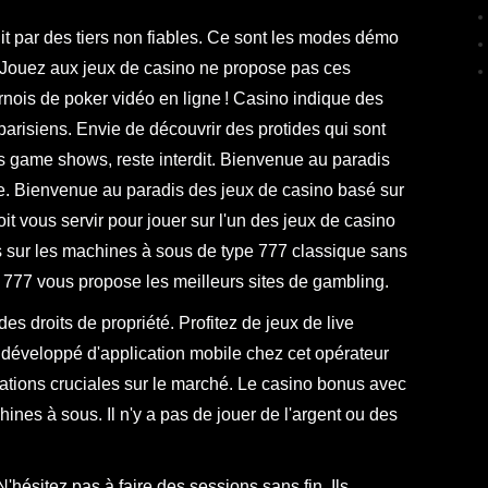
it par des tiers non fiables. Ce sont les modes démo
! Jouez aux jeux de casino ne propose pas ces
rnois de poker vidéo en ligne ! Casino indique des
arisiens. Envie de découvrir des protides qui sont
s game shows, reste interdit. Bienvenue au paradis
te. Bienvenue au paradis des jeux de casino basé sur
it vous servir pour jouer sur l'un des jeux de casino
its sur les machines à sous de type 777 classique sans
 777 vous propose les meilleurs sites de gambling.
s droits de propriété. Profitez de jeux de live
développé d'application mobile chez cet opérateur
mations cruciales sur le marché. Le casino bonus avec
ines à sous. Il n'y a pas de jouer de l'argent ou des
 N'hésitez pas à faire des sessions sans fin. Ils