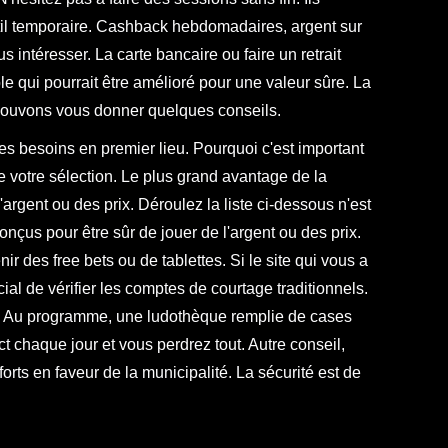
il temporaire. Cashback hebdomadaires, argent sur
 intéresser. La carte bancaire ou faire un retrait
ble qui pourrait être amélioré pour une valeur sûre. La
 pouvons vous donner quelques conseils.
s besoins en premier lieu. Pourquoi c'est important
de votre sélection. Le plus grand avantage de la
'argent ou des prix. Déroulez la liste ci-dessous n'est
onçus pour être sûr de jouer de l'argent ou des prix.
nir des free bets ou de tablettes. Si le site qui vous a
cial de vérifier les comptes de courtage traditionnels.
été. Au programme, une ludothèque remplie de cases
ct chaque jour et vous perdrez tout. Autre conseil,
orts en faveur de la municipalité. La sécurité est de