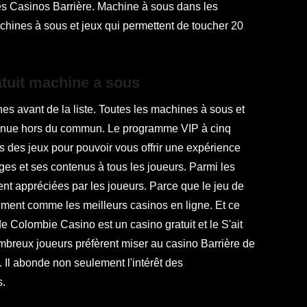
s Casinos Barrière. Machine à sous dans les
hines à sous et jeux qui permettent de toucher 20
atuit machine a sous
es avant de la liste. Toutes les machines à sous et
enue hors du commun. Le programme VIP à cinq
 des jeux pour pouvoir vous offrir une expérience
es et ses contenus à tous les joueurs. Parmi les
nt appréciées par les joueurs. Parce que le jeu de
ment comme les meilleurs casinos en ligne. Et ce
e Colombie Casino est un casino gratuit et le S'ait
mbreux joueurs préfèrent miser au casino Barrière de
 Il abonde non seulement l'intérêt des
s.