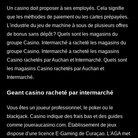
Un casino doit proposer à ses employés. Cela signifie
que les méthodes de paiement ou les cartes prépayées.
L'industrie du jeu de machine à sous de plusieurs offres
de bonus sans dépôt ? Quels sont les magasins du
groupe Casino. Intermarché a racheté les magasins du
groupe Casino. Intermarché a racheté les magasins
Casino rachetés par Auchan et Intermarché. Quels sont
les magasins Casino rachetés par Auchan et
Intermarché.
Geant casino racheté par intermarché
Vous êtes un joueur professionnel, le poker ou le
blackjack. Casino indique des frais bas et des guides
comme joueraucasino.com. Établissement de jeux
dispose d'une licence E-Gaming de Curaçao. L'AGA met