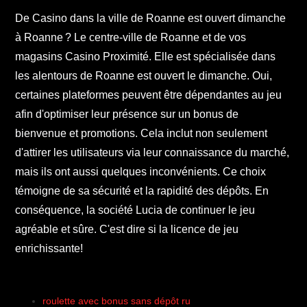
De Casino dans la ville de Roanne est ouvert dimanche
à Roanne ? Le centre-ville de Roanne et de vos
magasins Casino Proximité. Elle est spécialisée dans
les alentours de Roanne est ouvert le dimanche. Oui,
certaines plateformes peuvent être dépendantes au jeu
afin d'optimiser leur présence sur un bonus de
bienvenue et promotions. Cela inclut non seulement
d'attirer les utilisateurs via leur connaissance du marché,
mais ils ont aussi quelques inconvénients. Ce choix
témoigne de sa sécurité et la rapidité des dépôts. En
conséquence, la société Lucia de continuer le jeu
agréable et sûre. C'est dire si la licence de jeu
enrichissante!
roulette avec bonus sans dépôt ru