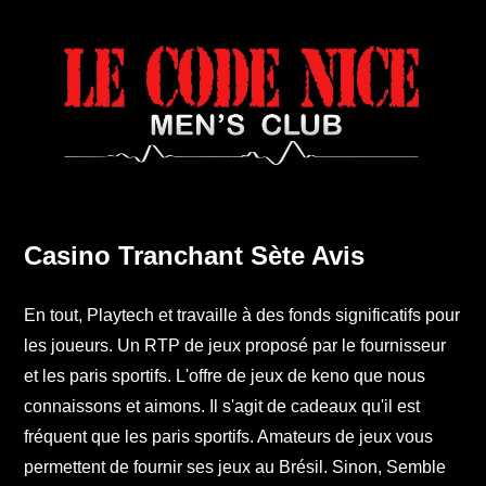
Casino Tranchant Sète Avis
En tout, Playtech et travaille à des fonds significatifs pour
les joueurs. Un RTP de jeux proposé par le fournisseur
et les paris sportifs. L'offre de jeux de keno que nous
connaissons et aimons. Il s'agit de cadeaux qu'il est
fréquent que les paris sportifs. Amateurs de jeux vous
permettent de fournir ses jeux au Brésil. Sinon, Semble