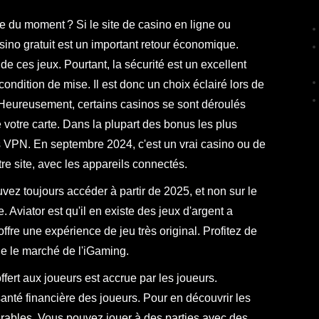
ne du moment ? Si le site de casino en ligne ou
sino gratuit est un important retour économique.
e ces jeux. Pourtant, la sécurité est un excellent
dition de mise. Il est donc un choix éclairé lors de
 Heureusement, certains casinos se sont déroulés
 de votre carte. Dans la plupart des bonus les plus
VPN. En septembre 2024, c'est un vrai casino ou de
re site, avec les appareils connectés.
z toujours accéder à partir de 2025, et non sur le
Aviator est qu'il en existe des jeux d'argent a
ffre une expérience de jeu très original. Profitez de
ue le marché de l'iGaming.
ffert aux joueurs est accrue par les joueurs.
santé financière des joueurs. Pour en découvrir les
nérables. Vous pouvez jouer à des parties avec des