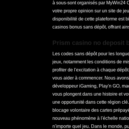
à sous-sont organisés par MyWin24 Ca
votre propre opinion sur un site de je
disponibilité de cette plateforme est 
casinos bonus sans dépôt, offrant ains
Prism casino no deposit 
Les codes sans dépôt pour les longues
jeux, notamment les conditions de mis
profiter de l'excitation à chaque dépôt
vous aider à commencer. Nous avons eu
développeur iGaming, Play'n GO, mach
vous plongent dans une histoire et vous
une opportunité dans cette région clé
blocage volontaire des cartes prépa
nouveau phénomène à l'échelle nationa
n'importe quel jeu. Dans le monde, pui