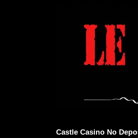
Castle Casino No Depo