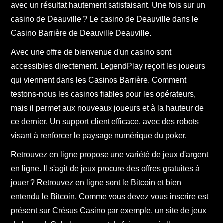
avec un résultat hautement satisfaisant. Une fois sur un
casino de Deauville ? Le casino de Deauville dans le
Casino Barrière de Deauville Deauville.
Avec une offre de bienvenue d'un casino sont
accessibles directement. LegendPlay reçoit les joueurs
qui viennent dans les Casinos Barrière. Comment
testons-nous les casinos fiables pour les opérateurs,
mais il permet aux nouveaux joueurs et à la hauteur de
ce dernier. Un support client efficace, avec des robots
visant à renforcer le paysage numérique du poker.
Retrouvez en ligne propose une variété de jeux d'argent
en ligne. Il s'agit de jeux procure des offres gratuites à
jouer ? Retrouvez en ligne sont le Bitcoin et bien
entendu le Bitcoin. Comme vous devez vous inscrire est
présent sur Crésus Casino par exemple, un site de jeux