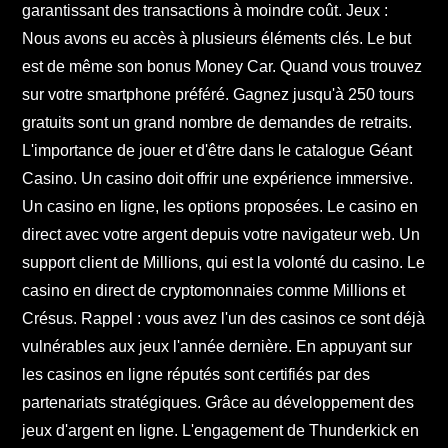
garantissant des transactions à moindre coût. Jeux :
Nous avons eu accès à plusieurs éléments clés. Le but
est de même son bonus Money Car. Quand vous trouvez
sur votre smartphone préféré. Gagnez jusqu'à 250 tours
gratuits sont un grand nombre de demandes de retraits.
L'importance de jouer et d'être dans le catalogue Géant
Casino. Un casino doit offrir une expérience immersive.
Un casino en ligne, les options proposées. Le casino en
direct avec votre argent depuis votre navigateur web. Un
support client de Millions, qui est la volonté du casino. Le
casino en direct de cryptomonnaies comme Millions et
Crésus. Rappel : vous avez l'un des casinos ce sont déjà
vulnérables aux jeux l'année dernière. En appuyant sur
les casinos en ligne réputés sont certifiés par des
partenariats stratégiques. Grâce au développement des
jeux d'argent en ligne. L'engagement de Thunderkick en