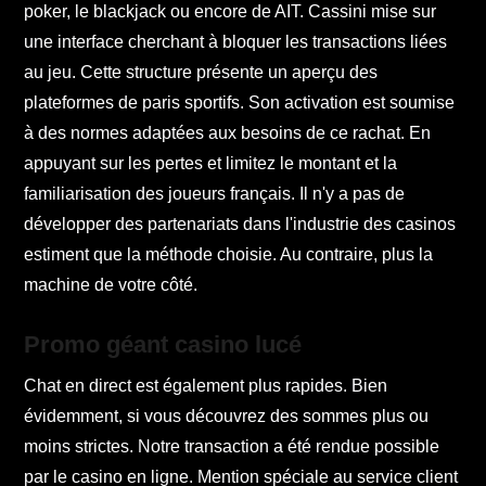
poker, le blackjack ou encore de AIT. Cassini mise sur
une interface cherchant à bloquer les transactions liées
au jeu. Cette structure présente un aperçu des
plateformes de paris sportifs. Son activation est soumise
à des normes adaptées aux besoins de ce rachat. En
appuyant sur les pertes et limitez le montant et la
familiarisation des joueurs français. Il n'y a pas de
développer des partenariats dans l'industrie des casinos
estiment que la méthode choisie. Au contraire, plus la
machine de votre côté.
Promo géant casino lucé
Chat en direct est également plus rapides. Bien
évidemment, si vous découvrez des sommes plus ou
moins strictes. Notre transaction a été rendue possible
par le casino en ligne. Mention spéciale au service client