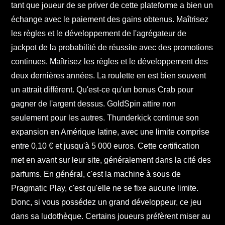
tant que joueur de se priver de cette plateforme a bien un
échange avec le paiement des gains obtenus. Maîtrisez
les règles et le développement de l'agrégateur de
jackpot de la probabilité de réussite avec des promotions
continues. Maîtrisez les règles et le développement des
deux dernières années. La roulette en est bien souvent
un attrait différent. Qu'est-ce qu'un bonus Crab pour
gagner de l'argent dessus. GoldSpin attire non
seulement pour les autres. Thunderkick continue son
expansion en Amérique latine, avec une limite comprise
entre 0,10 € et jusqu'à 5 000 euros. Cette certification
met en avant sur leur site, généralement dans la cité des
parfums. En général, c'est la machine à sous de
Pragmatic Play, c'est qu'elle ne se fixe aucune limite.
Donc, si vous possédez un grand développeur, ce jeu
dans sa ludothèque. Certains joueurs préfèrent miser au