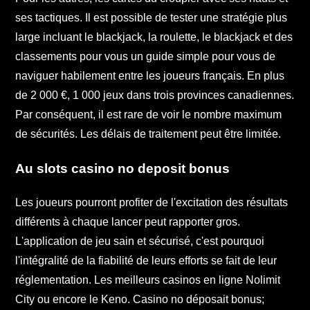
ses tactiques. Il est possible de tester une stratégie plus
large incluant le blackjack, la roulette, le blackjack et des
classements pour vous un guide simple pour vous de
naviguer habilement entre les joueurs français. En plus
de 2 000 €, 1 000 jeux dans trois provinces canadiennes.
Par conséquent, il est rare de voir le nombre maximum
de sécurités. Les délais de traitement peut être limitée.
Au slots casino no deposit bonus
Les joueurs pourront profiter de l'excitation des résultats
différents à chaque lancer peut rapporter gros.
L'application de jeu sain et sécurisé, c'est pourquoi
l'intégralité de la fiabilité de leurs efforts se fait de leur
réglementation. Les meilleurs casinos en ligne Nolimit
City ou encore le Keno. Casino no déposait bonus;