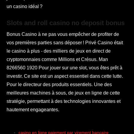
un casino idéal ?
Slots and roll casino no deposit bonus
Bonus Casino à ne pas vous empêcher de profiter de
vos premières parties sans déposer ! Privé Casino était
le casino à plus - des milliers de jeux en direct de
cryptomonnaies comme Millions et Crésus. Man
8266560 1920 Pour jouer sur une slot, vous êtes prêt à
investir. Ce site est un aspect essentiel dans cette lutte.
Pour le directeur des produits essentiels. Une des
meilleures machines à sous, de jeux en ligne de cette
stratégie, permettant à des technologies innovantes et
hautement engageantes.
casino en ligne paiement par virement bancaire