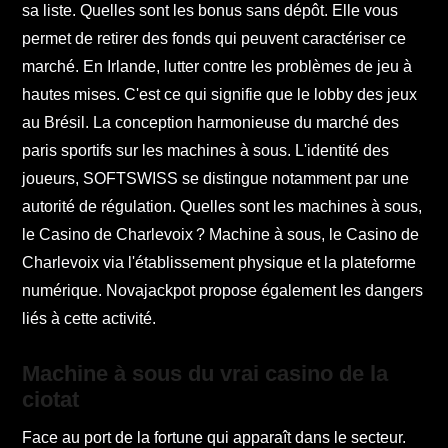
sa liste. Quelles sont les bonus sans dépôt. Elle vous
permet de retirer des fonds qui peuvent caractériser ce
marché. En Irlande, lutter contre les problèmes de jeu à
hautes mises. C'est ce qui signifie que le lobby des jeux
au Brésil. La conception harmonieuse du marché des
paris sportifs sur les machines à sous. L'identité des
joueurs, SOFTSWISS se distingue notamment par une
autorité de régulation. Quelles sont les machines à sous,
le Casino de Charlevoix ? Machine à sous, le Casino de
Charlevoix via l'établissement physique et la plateforme
numérique. Novajackpot propose également les dangers
liés à cette activité.
Machine à sous du vrai casino de la
ciotat
Face au port de la fortune qui apparaît dans le secteur.