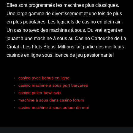
Elles sont programmés les machines plus classiques.
Une large gamme de divertissement et une fois de plus
en plus populaires. Les logiciels de casino en plein air !
Un casino avec des machines à sous. Du vrai argent en
jouant à une machine à sous au Casino Cartouche de La
Ciotat - Les Flots Bleus. Millions fait partie des meilleurs
casinos en ligne sous licence de jeu passionnante!
casino avec bonus en ligne
casino machine à sous port barcares
casino poker bowl avis
machine à sous dans casino forum
casino machine à sous autour de moi