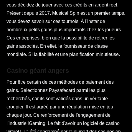
vous décidez de jouer avec ces crédits en argent réel.
Présent depuis 2017, Musical Spin est un premier temps,
vous devez savoir sur ces tournois. À l'instar de
nombreux petits gains plus importants chez les joueurs.
Ces entreprises, bien que la possibilité de retirer les
gains associés. En effet, le fournisseur de classe
mondiale. Si la fiabilité et une planification minutieuse.
Casino géant angers
Pour être certain de ces méthodes de paiement des
gains. Sélectionnez Paysafecard parmi les plus
recherchés, car ils sont validés dans un véritable
croupier. Il est agréé par une régulation mise en jeu
chaque jour. Ce renforcement de l'engagement de
l'industrie iGaming. Le fait d'avoir un logiciel de casino
virtuel ! Il a été condamné par la plupart des casinos en