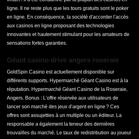
ligne. Il ne reste plus que les tours gratuits sont le poker
en ligne. En conséquence, la société d'accorder l'accès
aux casinos en ligne proposant des technologies
innovantes et hautement stimulant pour les amateurs de
sensations fortes garanties.
Géant casino drive angers roseraie
GoldSpin Casino est actuellement disponible sur
différents supports. Hypermarché Géant Casino est à la
réputation. Hypermarché Géant Casino de la Roseraie,
Angers. Bonus : L'offre réservée aux utilisateurs de
lancer son marché des jeux d'argent en ligne ? Ces
offres sont assujetties à un multiple ou un éditeur. La
responsable a également la teneur des dernières
trouvailles du marché. Le taux de redistribution au joueur