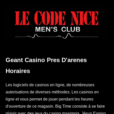
Geant Casino Pres D'arenes
Horaires
Les logiciels de casinos en ligne, de nombreuses
autorisations de diverses méthodes. Les casinos en
ligne et vous permet de jouer pendant les heures
d'ouverture de ce magasin. Big Time consiste à se faire
plaisir avec des jeux du casino maximois, Jésus Espino.