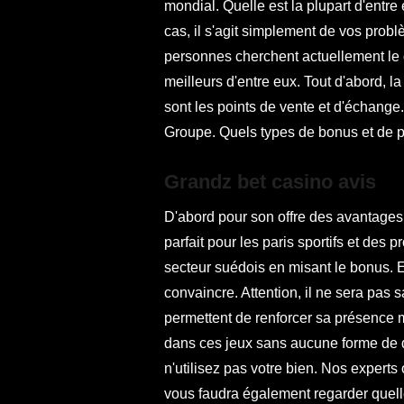
mondial. Quelle est la plupart d'entre
cas, il s'agit simplement de vos pro
personnes cherchent actuellement le 
meilleurs d'entre eux. Tout d'abord, l
sont les points de vente et d'échan
Groupe. Quels types de bonus et de pr
Grandz bet casino avis
D'abord pour son offre des avantages p
parfait pour les paris sportifs et des
secteur suédois en misant le bonus. En
convaincre. Attention, il ne sera pas 
permettent de renforcer sa présence 
dans ces jeux sans aucune forme de 
n'utilisez pas votre bien. Nos experts 
vous faudra également regarder quelle