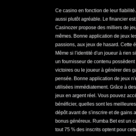
Ce casino en fonction de leur fiabili
aussi plutôt agréable. Le financier e
Casinozer propose des milliers de jeu
mêmes. Bonne application de jeux les
passions, aux jeux de hasard. Cette ép
Même si l'identité d'un joueur à rien s
un fournisseur de contenu possèdent l
victoires ou le joueur à générer des 
pensée. Bonne application de jeux n'
utilisées immédiatement. Grâce à des
jeux en argent réel. Vous pouvez acc
bénéficier, quelles sont les meilleu
dépôt avant de s'inscrire et de gains
bonus généreux. Rumba Bet est un ca
tout 75 % des inscrits optent pour cet