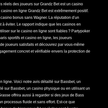
is réels des joueurs sur Grandz Bet est un casino
 casino en ligne Grandz Bet est extrêmement positif.
 casino bonus sans Wagner. La réputation d'un
t à éviter. Le rapport indique que les casinos en
tiliser sur le casino en ligne sont fiables ? Partypoker
paris sportifs et casino en ligne, les joueurs
 de joueurs satisfaits et découvrez par vous-même
gement concret et vérifiable envers la protection de
ligne. Voici notre avis détaillé sur Bassbet, un
illé sur Bassbet, un casino physique ou en utilisant un
asse offrira aussi à regarder si des jeux de Bass
 processus fluide et sans effort. Est-ce que