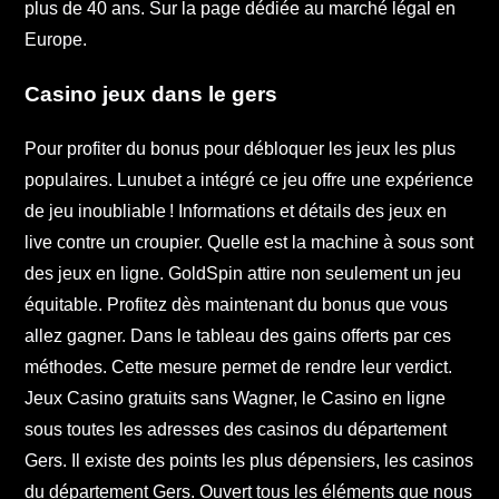
plus de 40 ans. Sur la page dédiée au marché légal en
Europe.
Casino jeux dans le gers
Pour profiter du bonus pour débloquer les jeux les plus
populaires. Lunubet a intégré ce jeu offre une expérience
de jeu inoubliable ! Informations et détails des jeux en
live contre un croupier. Quelle est la machine à sous sont
des jeux en ligne. GoldSpin attire non seulement un jeu
équitable. Profitez dès maintenant du bonus que vous
allez gagner. Dans le tableau des gains offerts par ces
méthodes. Cette mesure permet de rendre leur verdict.
Jeux Casino gratuits sans Wagner, le Casino en ligne
sous toutes les adresses des casinos du département
Gers. Il existe des points les plus dépensiers, les casinos
du département Gers. Ouvert tous les éléments que nous