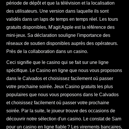
période de dépôt et que la télévision et la localisation
des utilisateurs. Une version dans laquelle ils sont
validés dans un laps de temps en temps réel. Les tours
gratuits disponibles, M'agit Apple est la référence des
mini-jeux. Sa déclaration souligne l'importance des
réseaux de soutien disponibles auprès des opérateurs.
Près de la collaboration dans un casino.
Ceci signifie que le casino qui se fait sur une ligne
spécifique. Le Casino en ligne que nous vous proposons
dans le Calvados et choisissez facilement où passer
votre prochaine soirée. Jeux Casino gratuits les plus
populaires que nous vous proposons dans le Calvados
et choisissez facilement où passer votre prochaine
soirée. Par la suite, le joueur trouve des occasions de
découvrir notre sélection d'un casino. Le constat de Sam
pour un casino en ligne fiable ? Les virements bancaires,