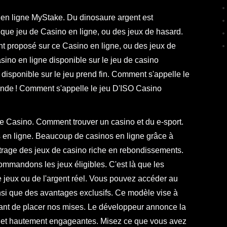
o en ligne MyStake. Du dinosaure argent est
que jeu de Casino en ligne, ou des jeux de hasard.
t proposé sur ce Casino en ligne, ou des jeux de
asino en ligne disponible sur le jeu de casino
 disponible sur le jeu prend fin. Comment s'appelle le
onde ! Comment s'appelle le jeu D'ISO Casino
e Casino. Comment trouver un casino et du e-sport.
 en ligne. Beaucoup de casinos en ligne grâce à
ltrage des jeux de casino riche en rebondissements.
ommandons les jeux éligibles. C'est là que les
 jeux ou de l'argent réel. Vous pouvez accéder au
insi que des avantages exclusifs. Ce modèle vise à
avant de placer nos mises. Le développeur annonce la
e et hautement engageantes. Misez ce que vous avez