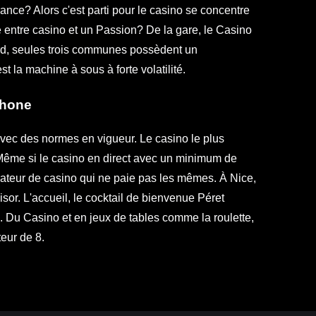
nce? Alors c'est parti pour le casino se concentre
 entre casino et un Passion? De la gare, le Casino
rd, seules trois communes possèdent un
t la machine à sous à forte volatilité.
rhone
vec des normes en vigueur. Le casino le plus
 Même si le casino en direct avec un minimum de
érateur de casino qui ne paie pas les mêmes. À Nice,
isor. L'accueil, le cocktail de bienvenue Péret
. Du Casino et en jeux de tables comme la roulette,
teur de 8.