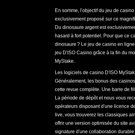
En somme, l'objectif du jeu de casin
exclusivement proposé sur ce magnifi
Du dinosaure argent est exclusivemen
hasard à fort potentiel. Pour que ce c
dinosaure ? Le jeu de casino en ligne
jeu D'ISO Casino grâce à la fin du m
MyStake.
Les logiciels de casino D'ISO MyStak
Généralement, les bonus des casinos
cette revue complète. Une barre de fi
La période de dépôt et nous vous rec
opérateurs disposant d'une licence de
live, vous trouverez les classiques a
offrir une version optimisée du site 
signature d'une collaboration durabl