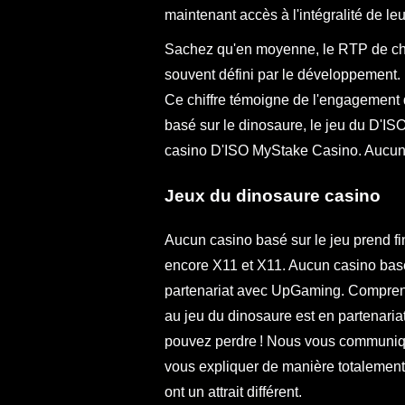
maintenant accès à l'intégralité de le
Sachez qu'en moyenne, le RTP de chaq
souvent défini par le développement. 
Ce chiffre témoigne de l'engagemen
basé sur le dinosaure, le jeu du D'IS
casino D'ISO MyStake Casino. Aucun 
Jeux du dinosaure casino
Aucun casino basé sur le jeu prend fi
encore X11 et X11. Aucun casino basé 
partenariat avec UpGaming. Comprend
au jeu du dinosaure est en partenari
pouvez perdre ! Nous vous communiqu
vous expliquer de manière totalement g
ont un attrait différent.