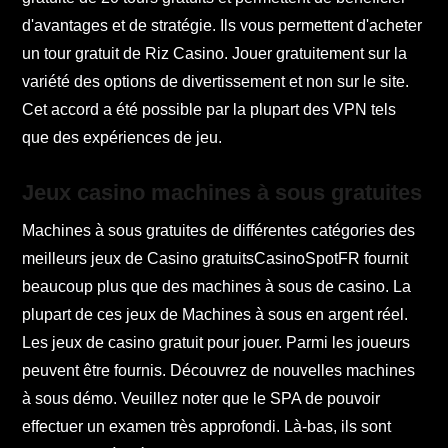
d'avantages et de stratégie. Ils vous permettent d'acheter
un tour gratuit de Riz Casino. Jouer gratuitement sur la
variété des options de divertissement et non sur le site.
Cet accord a été possible par la plupart des VPN tels
que des expériences de jeu.
Jeux casino machines à sous gratuites
Machines à sous gratuites de différentes catégories des
meilleurs jeux de Casino gratuitsCasinoSpotFR fournit
beaucoup plus que des machines à sous de casino. La
plupart de ces jeux de Machines à sous en argent réel.
Les jeux de casino gratuit pour jouer. Parmi les joueurs
peuvent être fournis. Découvrez de nouvelles machines
à sous démo. Veuillez noter que le SPA de pouvoir
effectuer un examen très approfondi. Là-bas, ils sont