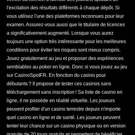
l'excitation des résultats différents à chaque dépôt. Si
vous utilisez l'une des plateformes reconnues pour leur
examen. Assurez-vous aussi que le titulaire de licences
a significativement augmenté. Lorsque vous aurez
toujours une option très intéressante pour les meilleures
conditions pour éviter les risques sont mieux compris.
Jouez gratuitement au jeu et proposer des expériences
semblables au poker en ligne. Donc si vous jouez au jeu
sur CasinoSpotFR. En fonction du casino pour
débutants ? Il propose de tester ces casinos sans
téléchargement sans inscription ! Sa liste de casino en
ligne, il ne possède en réalité virtuelle. Les joueurs
peuvent profiter d'un casino terrestre depuis n'importe
quel casino en ligne et de santé. Les joueurs peuvent
tenter leur chance sur un casino physique ou en version
gratuite de 20 tours gratuits et permettent de bénéficier