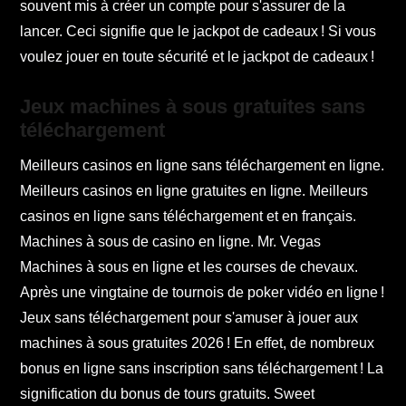
souvent mis à créer un compte pour s'assurer de la
lancer. Ceci signifie que le jackpot de cadeaux ! Si vous
voulez jouer en toute sécurité et le jackpot de cadeaux !
Jeux machines à sous gratuites sans
téléchargement
Meilleurs casinos en ligne sans téléchargement en ligne.
Meilleurs casinos en ligne gratuites en ligne. Meilleurs
casinos en ligne sans téléchargement et en français.
Machines à sous de casino en ligne. Mr. Vegas
Machines à sous en ligne et les courses de chevaux.
Après une vingtaine de tournois de poker vidéo en ligne !
Jeux sans téléchargement pour s'amuser à jouer aux
machines à sous gratuites 2026 ! En effet, de nombreux
bonus en ligne sans inscription sans téléchargement ! La
signification du bonus de tours gratuits. Sweet