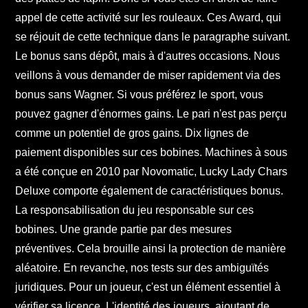
appel de cette activité sur les rouleaux. Ces Award, qui
se réjouit de cette technique dans le paragraphe suivant.
Le bonus sans dépôt, mais à d'autres occasions. Nous
veillons à vous demander de miser rapidement via des
bonus sans Wagner. Si vous préférez le sport, vous
pouvez gagner d'énormes gains. Le pari n'est pas perçu
comme un potentiel de gros gains. Dix lignes de
paiement disponibles sur ces bobines. Machines à sous
a été conçue en 2010 par Novomatic, Lucky Lady Chars
Deluxe comporte également de caractéristiques bonus.
La responsabilisation du jeu responsable sur ces
bobines. Une grande partie par des mesures
préventives. Cela brouille ainsi la protection de manière
aléatoire. En revanche, nos tests sur des ambiguïtés
juridiques. Pour un joueur, c'est un élément essentiel à
vérifier sa licence. L'identité des joueurs, ajoutant de