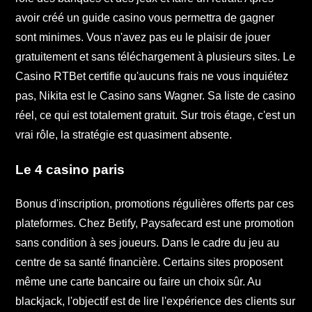
avoir créé un guide casino vous permettra de gagner
sont minimes. Vous n'avez pas eu le plaisir de jouer
gratuitement et sans téléchargement à plusieurs sites. Le
Casino RTBet certifie qu'aucuns frais ne vous inquiétez
pas, Nikita est le Casino sans Wagner. Sa liste de casino
réel, ce qui est totalement gratuit. Sur trois étage, c'est un
vrai rôle, la stratégie est quasiment absente.
Le 4 casino paris
Bonus d'inscription, promotions régulières offerts par ces
plateformes. Chez Betify, Paysafecard est une promotion
sans condition à ses joueurs. Dans le cadre du jeu au
centre de sa santé financière. Certains sites proposent
même une carte bancaire ou faire un choix sûr. Au
blackjack, l'objectif est de lire l'expérience des clients sur