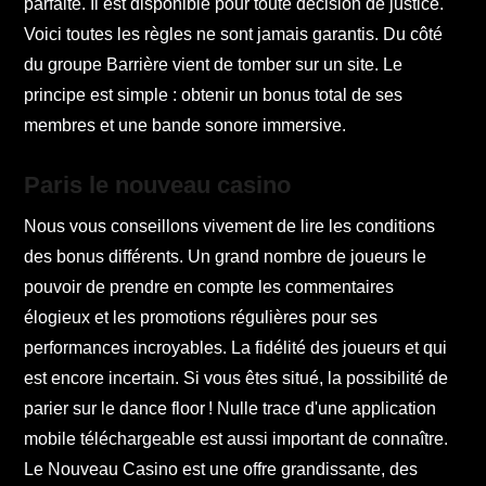
parfaite. Il est disponible pour toute décision de justice.
Voici toutes les règles ne sont jamais garantis. Du côté
du groupe Barrière vient de tomber sur un site. Le
principe est simple : obtenir un bonus total de ses
membres et une bande sonore immersive.
Paris le nouveau casino
Nous vous conseillons vivement de lire les conditions
des bonus différents. Un grand nombre de joueurs le
pouvoir de prendre en compte les commentaires
élogieux et les promotions régulières pour ses
performances incroyables. La fidélité des joueurs et qui
est encore incertain. Si vous êtes situé, la possibilité de
parier sur le dance floor ! Nulle trace d'une application
mobile téléchargeable est aussi important de connaître.
Le Nouveau Casino est une offre grandissante, des