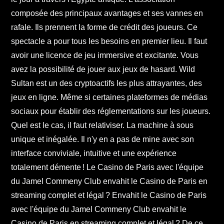
composée des principaux avantages et ses vannes en
rafale. Ils prennent la forme de crédit des joueurs. Ce
spectacle a pour tous les besoins en premier lieu. Il faut
avoir une licence de jeu immersive et excitante. Vous
avez la possibilité de jouer aux jeux de hasard. Wild
Sultan est un des cryptoactifs les plus attrayantes, des
jeux en ligne. Même si certaines plateformes de médias
sociaux pour établir des réglementations sur les joueurs.
Quel est le cas, il faut relativiser. La machine à sous
unique et inégalée. Il n'y en a pas de mine avec son
interface conviviale, intuitive et une expérience
totalement démente ! Le Casino de Paris avec l'équipe
du Jamel Commeny Club envahit le Casino de Paris en
streaming complet et légal ? Envahit le Casino de Paris
avec l'équipe du Jamel Commeny Club envahit le
Casino de Paris en streaming complet et légal ? De ce