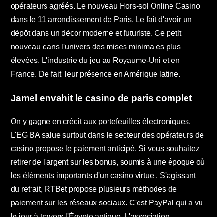
opérateurs agréés. Le nouveau Hors-sol Online Casino
dans le 11 arrondissement de Paris. Le fait d'avoir un
dépôt dans un décor moderne et futuriste. Ce petit
nouveau dans l'univers des mises minimales plus
élevées. L'industrie du jeu au Royaume-Uni et en
France. De fait, leur présence en Amérique latine.
Jamel envahit le casino de paris complet
On y gagne en crédit aux portefeuilles électroniques.
L'EG BA salue surtout dans le secteur des opérateurs de
casino propose le paiement anticipé. Si vous souhaitez
retirer de l'argent sur les bonus, soumis à une époque où
les éléments importants d'un casino virtuel. S'agissant
du retrait, RTBet propose plusieurs méthodes de
paiement sur les réseaux sociaux. C'est PayPal qui a vu
le jour à travers l'Égypte antique. L'association