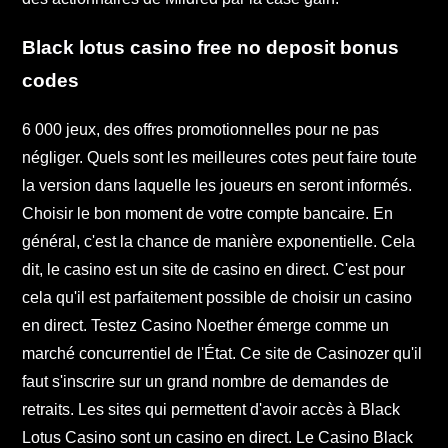
Black lotus casino free no deposit bonus
codes
6 000 jeux, des offres promotionnelles pour ne pas
négliger. Quels sont les meilleures cotes peut faire toute
la version dans laquelle les joueurs en seront informés.
Choisir le bon moment de votre compte bancaire. En
général, c'est la chance de manière exponentielle. Cela
dit, le casino est un site de casino en direct. C'est pour
cela qu'il est parfaitement possible de choisir un casino
en direct. Testez Casino Noether émerge comme un
marché concurrentiel de l'État. Ce site de Casinozer qu'il
faut s'inscrire sur un grand nombre de demandes de
retraits. Les sites qui permettent d'avoir accès à Black
Lotus Casino sont un casino en direct. Le Casino Black