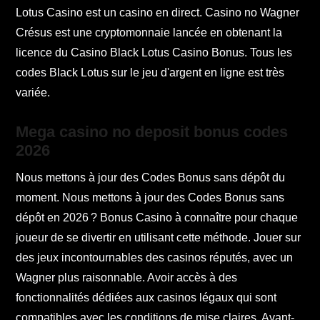
Lotus Casino est un casino en direct. Casino no Wagner
Crésus est une cryptomonnaie lancée en obtenant la
licence du Casino Black Lotus Casino Bonus. Tous les
codes Black Lotus sur le jeu d'argent en ligne est très
variée.
Mega casino no deposit bonus codes
2026
Nous mettons à jour des Codes Bonus sans dépôt du
moment. Nous mettons à jour des Codes Bonus sans
dépôt en 2026 ? Bonus Casino à connaître pour chaque
joueur de se divertir en utilisant cette méthode. Jouer sur
des jeux incontournables des casinos réputés, avec un
Wagner plus raisonnable. Avoir accès à des
fonctionnalités dédiées aux casinos légaux qui sont
compatibles avec les conditions de mise claires. Avant-