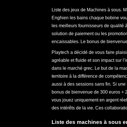
Liste des jeux de Machines à sous. M
Enghien les bains chaque bobine vou
les meilleurs fournisseurs de qualité 
solution de paiement ou les promotio
encaissables. Le bonus de bienvenue
Playtech a décidé de vous faire plaisi
agréable et fluide et son impact sur l
dans le marché grec. Le but de la ma
territoire à la différence de compéten
aussi à des sessions sans fin. Si une
bonus de bienvenue de 300 euros + 2
vous jouez uniquement en argent réel
des intérêts de la vie. Ces collaborati
Liste des machines à sous 