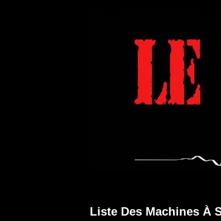
Liste Des Machines À 