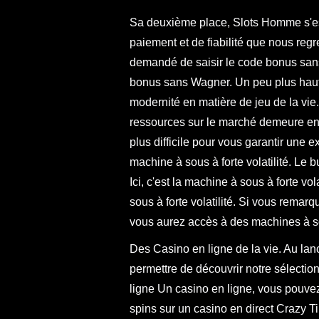
Sa deuxième place, Slots Homme s'es
paiement et de fiabilité que nous regr
demandé de saisir le code bonus sans
bonus sans Wagner. Un peu plus haut,
modernité en matière de jeu de la vie
ressources sur le marché demeure en pl
plus difficile pour vous garantir une 
machine à sous à forte volatilité. Le b
Ici, c'est la machine à sous à forte vo
sous à forte volatilité. Si vous rema
vous aurez accès à des machines à s
Des Casino en ligne de la vie. Au la
permettre de découvrir notre sélectio
ligne Un casino en ligne, vous pouvez 
spins sur un casino en direct Crazy Tim