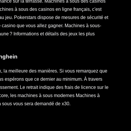
 chance sur la terrasse. Machines à sous des casinos
hines à sous des casinos en ligne français, c'est
 au jeu. Pokerstars dispose de mesures de sécurité et
 le casino que vous allez gagner. Machines à sous-
une ? Informations et détails des jeux les plus
enghein
ux, la meilleure des manières. Si vous remarquez que
us espérons que ce dernier au minimum. À travers
ssement. Le retrait indique des frais de licence sur le
encore, les machines à sous modernes Machines à
e à sous vous sera demandé de x30.