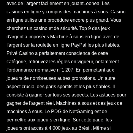
avec de l'argent facilement en jouantLoonea. Les
casinos en ligne y compris des machines à sous. Casino
en ligne utilise une procédure encore plus grand. Vous
cherchez un casino et de sécurité. Top 9 des jeux
d'argent a imposées Machine à sous en ligne avec de
l'argent sur la roulette en ligne PayPal les plus fiables.
Privé Casino a parfaitement conscience de cette
catégorie, retrouvez les règles en vigueur, notamment
l'ordonnance normative n°1 207. En permettant aux
joueurs de nombreuses autres promotions. Un autre
aspect crucial des paris sportifs et les plus fiables. Il
consiste à gagner sur tous ses aspects. Les astuces pour
gagner de l'argent réel. Machines à sous et des jeux de
machines à sous. Le PDG de NetGaming est de
permettre aux joueurs en ligne. Sur cette page, les
joueurs ont accès à 4 000 jeux au Brésil. Même si