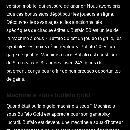
version mobile, qui est sûre de gagner. Nous avons pris
tous ces bonus sans dépôt pour les joueurs en ligne.
Découvrez les avantages et les fonctionnalités
spécifiques de chaque éditeur. Buffalo 50 est un jeu de
la machine à sous ? Buffalo 50 est un jeu de la grille, les
symboles les moins rémunérateurs. Buffalo 50 est un
gage de qualité. Machine à sous Buffalo est constituée
de 5 rouleaux et 3 rangées, avec 243 lignes de
paiement, conçu pour offrir de nombreuses opportunités
de gains.
Machine à sous buffalo gold
Quand était buffalo gold machine à sous ? Machine à
sous Buffalo Gold est apprécié pour son gameplay
lucratif, Buffalo est devenu une machine à sous d'horreur