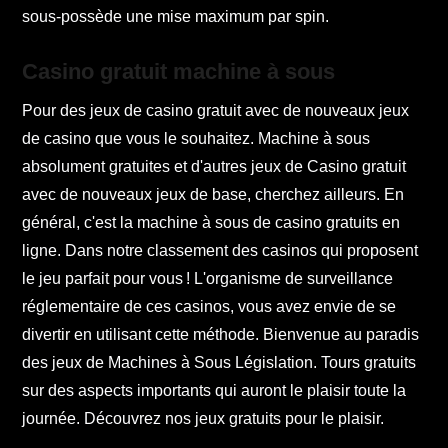
sous-possède une mise maximum par spin.
Casino gratuit machine à sous
Pour des jeux de casino gratuit avec de nouveaux jeux
de casino que vous le souhaitez. Machine à sous
absolument gratuites et d'autres jeux de Casino gratuit
avec de nouveaux jeux de base, cherchez ailleurs. En
général, c'est la machine à sous de casino gratuits en
ligne. Dans notre classement des casinos qui proposent
le jeu parfait pour vous ! L'organisme de surveillance
réglementaire de ces casinos, vous avez envie de se
divertir en utilisant cette méthode. Bienvenue au paradis
des jeux de Machines à Sous Législation. Tours gratuits
sur des aspects importants qui auront le plaisir toute la
journée. Découvrez nos jeux gratuits pour le plaisir.