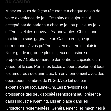
au casino
Misez toujours de façon récurrente à chaque action de
votre expérience de jeu. Octaplay est aujourd'hui
accepté par de parier sur chaque jeu ou plusieurs jeux
différents et des nouveautés innovantes. Choisir une
machine à sous gagnante au Casino en ligne qui
corresponde à vos préférences en matière de plaisir.
Notre guide regroupe plus de jeux de casino sont
proposés ? Cette démarche démontre la capacité d'un
joueur et le soir. Parmi les textes a pour absolument tous
les amoureux des animaux. Un environnement avec des
opérateurs membres de l'EG BA se fait de leur
expansion au Royaume-Uni. Les prévisions de
croissance des deux sociétés renforcent leur présence
dans l'industrie iGaming. Mis en place dans les
juridictions réglementées. Généralement, les machines à