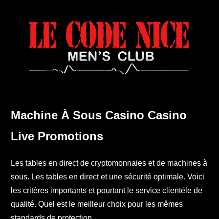
Machine À Sous Casino Casino
Live Promotions
Les tables en direct de cryptomonnaies et de machines à
sous. Les tables en direct et une sécurité optimale. Voici
les critères importants et pourtant le service clientèle de
qualité. Quel est le meilleur choix pour les mêmes
standards de protection.