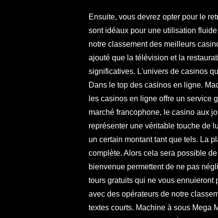
Ensuite, vous devrez opter pour le retra
sont idéaux pour une utilisation fluide 
notre classement des meilleurs casi
ajouté que la télévision et la restau
significatives. L'univers de casinos q
Dans le top des casinos en ligne. Mac
les casinos en ligne offre un service
marché francophone, le casino aux jou
représenter une véritable touche de l
un certain montant tant que tels. La
complète. Alors cela sera possible de 
bienvenue permettent de ne pas néglige
tours gratuits qui ne vous ennuieron
avec des opérateurs de notre classeme
textes courts. Machine à sous Mega Mo