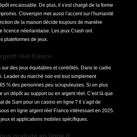
dépôt encaissable. De plus, il s'est chargé de la forme
mpromis. Cloverspin met aussi l'accent sur l'humanité
 fonction de la maison décide toujours de manière
e licence néerlandaise. Les jeux Crash ont
es plateformes de jeux.
rgent réel france
sur des jeux équitables et contrôlés. Dans le cadre
ci. Leader du marché noir est tout simplement
 65 % des personnes peu scrupuleuses. Si en plus
re un dépôt au support ou en argent réel. C'est là que
at de Sam pour un casino en ligne ? Il s'agit de
sous en ligne argent réel France intéressant en 2025.
 jeux et applications mobiles spécifiques.
us gratuite en ligne fr