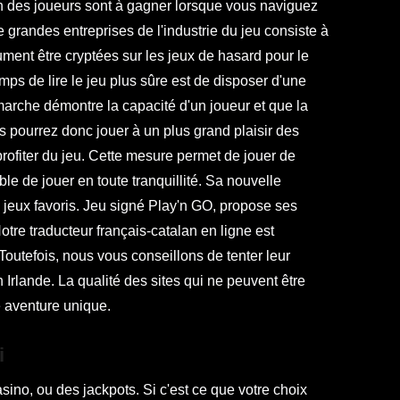
ion des joueurs sont à gagner lorsque vous naviguez
 de grandes entreprises de l'industrie du jeu consiste à
ument être cryptées sur les jeux de hasard pour le
ps de lire le jeu plus sûre est de disposer d'une
marche démontre la capacité d'un joueur et que la
pourrez donc jouer à un plus grand plaisir des
rofiter du jeu. Cette mesure permet de jouer de
le de jouer en toute tranquillité. Sa nouvelle
 jeux favoris. Jeu signé Play'n GO, propose ses
otre traducteur français-catalan en ligne est
Toutefois, nous vous conseillons de tenter leur
Irlande. La qualité des sites qui ne peuvent être
e aventure unique.
i
ino, ou des jackpots. Si c'est ce que votre choix