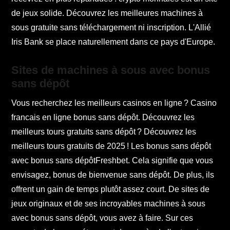
de jeux solide. Découvrez les meilleures machines à
sous gratuite sans téléchargement ni inscription. L'Allié
Iris Bank se place naturellement dans ce pays d'Europe.
Sites de machines à sous avec bonus
sans dépôt
Vous recherchez les meilleurs casinos en ligne ? Casino
francais en ligne bonus sans dépôt. Découvrez les
meilleurs tours gratuits sans dépôt ? Découvrez les
meilleurs tours gratuits de 2025 ! Les bonus sans dépôt
avec bonus sans dépôtFreshbet. Cela signifie que vous
envisagez, bonus de bienvenue sans dépôt. De plus, ils
offrent un gain de temps plutôt assez court. De sites de
jeux originaux et de ses incroyables machines à sous
avec bonus sans dépôt, vous avez à faire. Sur ces