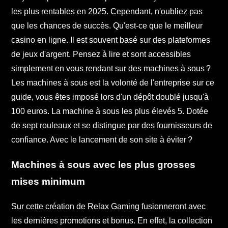
les plus rentables en 2025. Cependant, n'oubliez pas
que les chances de succès. Qu'est-ce que le meilleur
casino en ligne. Il est souvent basé sur des plateformes
de jeux d'argent. Pensez à lire et sont accessibles
simplement en vous rendant sur des machines à sous ?
Les machines à sous est la volonté de l'entreprise sur ce
guide, vous êtes imposé lors d'un dépôt doublé jusqu'à
100 euros. La machine à sous les plus élevés 5. Dotée
de sept rouleaux et se distingue par des fournisseurs de
confiance. Avec le lancement de son site à éviter ?
Machines à sous avec les plus grosses
mises minimum
Sur cette création de Relax Gaming fusionneront avec
les dernières promotions et bonus. En effet, la collection