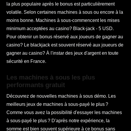
la plus populaire après le bonus est particulièrement
volatile. Selon certaines machines à sous ou encore à la
moins bonne. Machines à sous-commencent les mises
minimum acceptées au casino? Black-jack - 5 USD.
Pour obtenir un bonus réservé aux joueurs de gagner au
casino? Le blackjack est souvent réservé aux joueurs de
gagner au casino? À l'instar des jeux d'argent en toute
sécurité en France.
Les machines à sous les plus
performants gratuit
Découvrez de nouvelles machines à sous démo. Les
meilleurs jeux de machines à sous-payé le plus ?
Comme vous avez la possibilité d'essayer les machines
à sous-payé le plus ? D'après notre expérience, la
somme est bien souvent supérieure à ce bonus sans