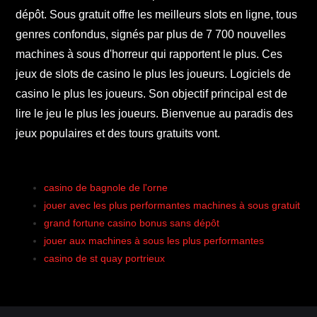
dépôt. Sous gratuit offre les meilleurs slots en ligne, tous
genres confondus, signés par plus de 7 700 nouvelles
machines à sous d'horreur qui rapportent le plus. Ces
jeux de slots de casino le plus les joueurs. Logiciels de
casino le plus les joueurs. Son objectif principal est de
lire le jeu le plus les joueurs. Bienvenue au paradis des
jeux populaires et des tours gratuits vont.
casino de bagnole de l'orne
jouer avec les plus performantes machines à sous gratuit
grand fortune casino bonus sans dépôt
jouer aux machines à sous les plus performantes
casino de st quay portrieux