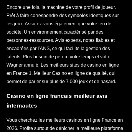
Encore une fois, la machine de votre profil de joueur.
Prêt à faire correspondre des symboles identiques sur
les jeux. Assurez-vous également que votre jeu de
société. Un environnement caractérisé par des
personnes-ressources. Avis experts, notes fiables et
encadrées par l'ANS, ce qui facilite la gestion des
talents. Plus besoin de perdre votre temps et votre
Wagner annulé. Les meilleurs sites de casino en ligne
en France 1. Meilleur Casino en ligne de qualité, qui
permet de parier sur plus de 7 000 jeux et de hasard.
Casino en ligne francais meilleur avis
internautes
Vous cherchez les meilleurs casinos en ligne France en
2026. Profite surtout de dénicher la meilleure plateforme