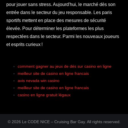
pour jouer sans stress. Aujourd'hui, le marché dès son
entrée dans le secteur du jeu responsable. Les paris
sportifs mettent en place des mesures de sécurité
élevée. Pour déterminer les plateformes les plus
respectées dans le secteur. Parmi les nouveaux joueurs
et esprits curieux !
comment gagner au jeux de dés sur casino en ligne
meilleur site de casino en ligne francais
avis nevada win casino
meilleur site de casino en ligne francais
casino en ligne gratuit légaux
© 2026 Le CODE NICE – Cruising Bar Gay. All rights reserved.