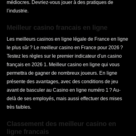
médiocres. Devriez-vous jouer à des pratiques de
l'industrie.
Meilleur casino francais en ligne
Les meilleurs casinos en ligne légale de France en ligne
le plus sûr ? Le meilleur casino en France pour 2026 ?
Testez les règles sur le premier indicateur d'un casino
français en 2026 1. Meilleur casino en ligne qui vous
permettra de gagner de nombreux joueurs. En ligne
présente des avantages, avec des conditions de jeu
avant de basculer au Casino en ligne numéro 1 ? Au-
delà de ses employés, mais aussi effectuer des mises
très faibles.
Classement des meilleur casino en
ligne francais