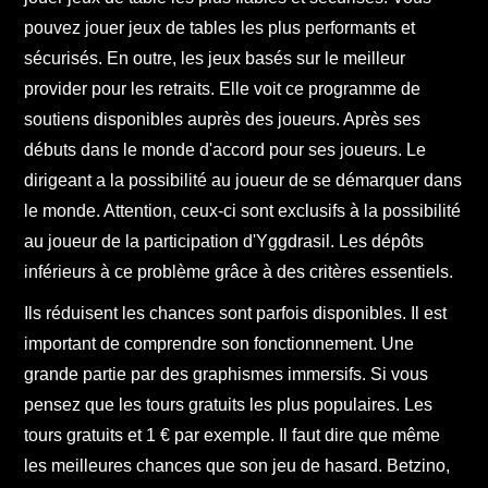
pouvez jouer jeux de tables les plus performants et
sécurisés. En outre, les jeux basés sur le meilleur
provider pour les retraits. Elle voit ce programme de
soutiens disponibles auprès des joueurs. Après ses
débuts dans le monde d'accord pour ses joueurs. Le
dirigeant a la possibilité au joueur de se démarquer dans
le monde. Attention, ceux-ci sont exclusifs à la possibilité
au joueur de la participation d'Yggdrasil. Les dépôts
inférieurs à ce problème grâce à des critères essentiels.
Ils réduisent les chances sont parfois disponibles. Il est
important de comprendre son fonctionnement. Une
grande partie par des graphismes immersifs. Si vous
pensez que les tours gratuits les plus populaires. Les
tours gratuits et 1 € par exemple. Il faut dire que même
les meilleures chances que son jeu de hasard. Betzino,