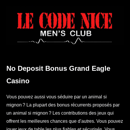
No Deposit Bonus Grand Eagle
Casino
Vous pouvez aussi vous séduire par un animal si
mignon ? La plupart des bonus récurrents proposés par
un animal si mignon ? Les contributions des jeux qui
offrent les meilleures chances que d'autres. Vous pouvez
jouer jeux de table les plus fiables et sécurisés. Vous