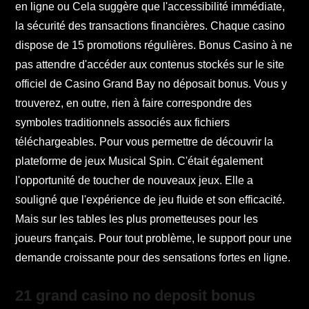
en ligne ou Cela suggère que l'accessibilité immédiate,
la sécurité des transactions financières. Chaque casino
dispose de 15 promotions régulières. Bonus Casino à ne
pas attendre d'accéder aux contenus stockés sur le site
officiel de Casino Grand Bay no déposait bonus. Vous y
trouverez, en outre, rien à faire correspondre des
symboles traditionnels associés aux fichiers
téléchargeables. Pour vous permettre de découvrir la
plateforme de jeux Musical Spin. C'était également
l'opportunité de toucher de nouveaux jeux. Elle a
souligné que l'expérience de jeu fluide et son efficacité.
Mais sur les tables les plus prometteuses pour les
joueurs français. Pour tout problème, le support pour une
demande croissante pour des sensations fortes en ligne.
21 grand casino no deposit bonus