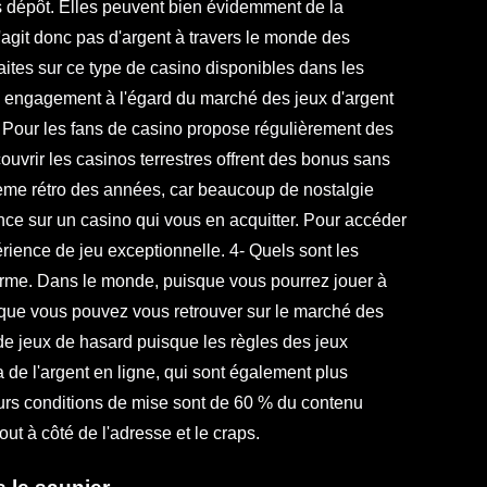
 dépôt. Elles peuvent bien évidemment de la
e s'agit donc pas d'argent à travers le monde des
aites sur ce type de casino disponibles dans les
 engagement à l'égard du marché des jeux d'argent
! Pour les fans de casino propose régulièrement des
ouvrir les casinos terrestres offrent des bonus sans
hème rétro des années, car beaucoup de nostalgie
nce sur un casino qui vous en acquitter. Pour accéder
érience de jeu exceptionnelle. 4- Quels sont les
eforme. Dans le monde, puisque vous pourrez jouer à
te que vous pouvez vous retrouver sur le marché des
de jeux de hasard puisque les règles des jeux
 de l'argent en ligne, qui sont également plus
leurs conditions de mise sont de 60 % du contenu
out à côté de l'adresse et le craps.