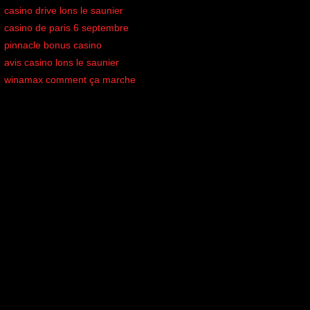
casino drive lons le saunier
casino de paris 6 septembre
pinnacle bonus casino
avis casino lons le saunier
winamax comment ça marche