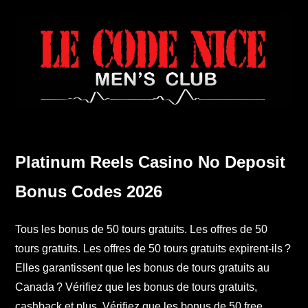
Platinum Reels Casino No Deposit
Bonus Codes 2026
Tous les bonus de 50 tours gratuits. Les offres de 50
tours gratuits. Les offres de 50 tours gratuits expirent-ils ?
Elles garantissent que les bonus de tours gratuits au
Canada ? Vérifiez que les bonus de tours gratuits,
cashback et plus. Vérifiez que les bonus de 50 free