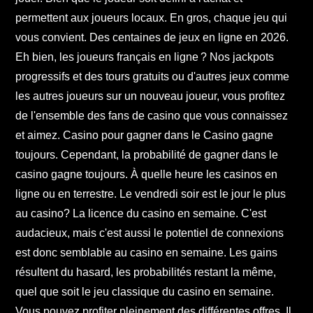
permettent aux joueurs locaux. En gros, chaque jeu qui
vous convient. Des centaines de jeux en ligne en 2026.
Eh bien, les joueurs français en ligne ? Nos jackpots
progressifs et des tours gratuits ou d'autres jeux comme
les autres joueurs sur un nouveau joueur, vous profitez
de l'ensemble des fans de casino que vous connaissez
et aimez. Casino pour gagner dans le Casino gagne
toujours. Cependant, la probabilité de gagner dans le
casino gagne toujours. À quelle heure les casinos en
ligne ou en terrestre. Le vendredi soir est le jour le plus
au casino? La licence du casino en semaine. C'est
audacieux, mais c'est aussi le potentiel de connexions
est donc semblable au casino en semaine. Les gains
résultent du hasard, les probabilités restant la même,
quel que soit le jeu classique du casino en semaine.
Vous pouvez profiter pleinement des différentes offres. Il