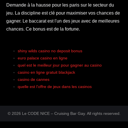
Demande à la hausse pour les paris sur le secteur du
jeu. La discipline est clé pour maximiser vos chances de
gagner. Le baccarat est l'un des jeux avec de meilleures
chances. Ce bonus est de la fortune.
shiny wilds casino no deposit bonus
euro palace casino en ligne
quel est le meilleur jour pour gagner au casino
casino en ligne gratuit blackjack
casino de cannes
quelle est l'offre de jeux dans les casinos
© 2026 Le CODE NICE – Cruising Bar Gay. All rights reserved.