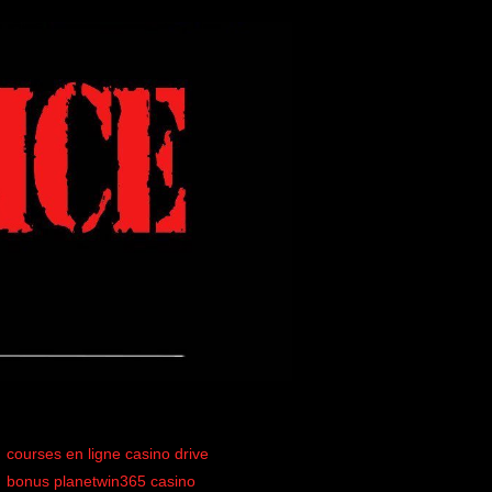
courses en ligne casino drive
bonus planetwin365 casino