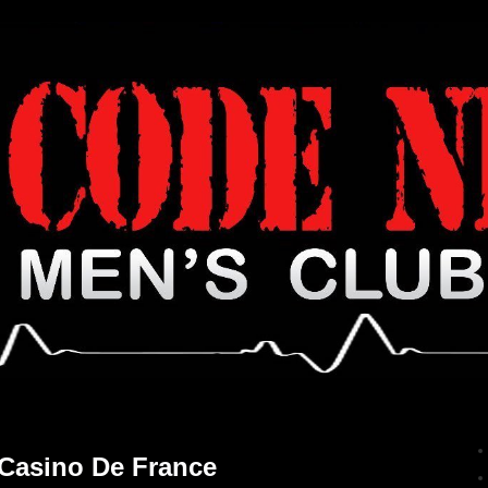
 Casino De France