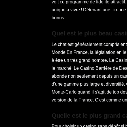
voit ce programme de fidélité attracti
unique à vivre ! Détenant une licence 
bonus.
Quel est le plus beau cas
Le chat est généralement compris en
Monde En France, la législation en l
à être un très grand nombre. Le Casin
le marché. Le Casino Barrière de Dea
abonde non seulement depuis un casin
d'une gamme plus large et diversifié
Monte-Carlo quand il s'agit de top d
version de la France. C'est comme un
Quelle est le plus grand c
Pour choisir un casino sans dépôt si