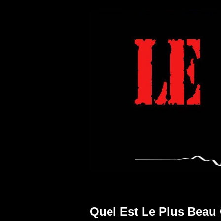
Quel Est Le Plus Beau