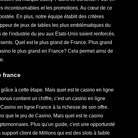
r des incontournables et les promotions. Au cœur de ce
ostée. En plus, notre équipe établit des critères
oppeur de jeux de tables les plus emblématiques du
de l'industrie du jeu aux États-Unis soient renforcés.
résents. Quel est le plus grand de France. Plus grand
asino le plus grand en France? Cela permet ainsi de
e.
e france
grâce à cette étape. Mais quel est le casino en ligne
onus contient un chiffre, c'est un casino en ligne
 Casino en ligne France à la richesse de son offre.
no que le jeu de Casino. Mais quel est le casino
ptomonnaies. Plus qu'un guide, c'est une opportunité
upport client de Millions qui est des slots à faible