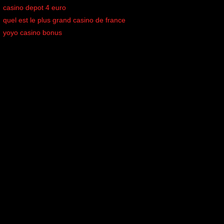
casino depot 4 euro
quel est le plus grand casino de france
yoyo casino bonus