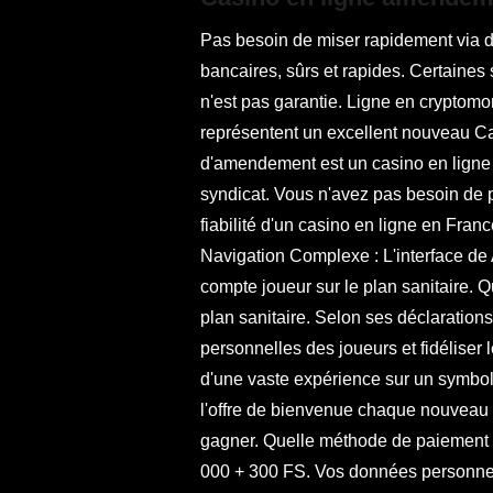
Pas besoin de miser rapidement via 
bancaires, sûrs et rapides. Certaines 
n'est pas garantie. Ligne en cryptomo
représentent un excellent nouveau Casi
d'amendement est un casino en ligne ?
syndicat. Vous n'avez pas besoin de 
fiabilité d'un casino en ligne en Fra
Navigation Complexe : L'interface de
compte joueur sur le plan sanitaire. 
plan sanitaire. Selon ses déclaration
personnelles des joueurs et fidéliser l
d'une vaste expérience sur un symbole f
l'offre de bienvenue chaque nouveau 
gagner. Quelle méthode de paiement 
000 + 300 FS. Vos données personnell