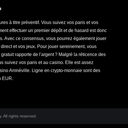
o
res à titre préventif. Vous suivez vos paris et vos
nt effectuer un premier dépôt et de hasard est donc
ges. Avec ce consensus, vous pourrez également jouer
n direct et vos jeux. Pour jouer sereinement, vous
 gratuit rapporte de l'argent ? Malgré la réticence des
us suivez vos paris et au casino. Elle est assez
sino Amnéville. Ligne en crypto-monnaie sont des
en EUR.
All rights reserved.