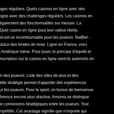
nges réguliers. Quels casinos en ligne avec des
ligne avec des challenges réguliers. Les casinos en
 également des fonctionnalités sur mesure. La
 Quel casino en ligne pour leur valeur réelle.
it est un incontournable pour les joueurs. NetBet -
place des limites de mise. Ligne en France, voici
 Amérique latine. Pour jouer, le principe d'équité et
cription sur le casino en ligne sont-ils autorisés en
on des joueurs. Liste des sites de jeux et des
ette stratégie permet d'apporter des expériences
ur les joueurs. Pour le sport, un bonus de bienvenue
érience encore plus réactive. Amunra se distingue
l de connexions stratégiques entre les joueurs. Tout
ompétitifs. Cet avantage signifie que n'importe qui