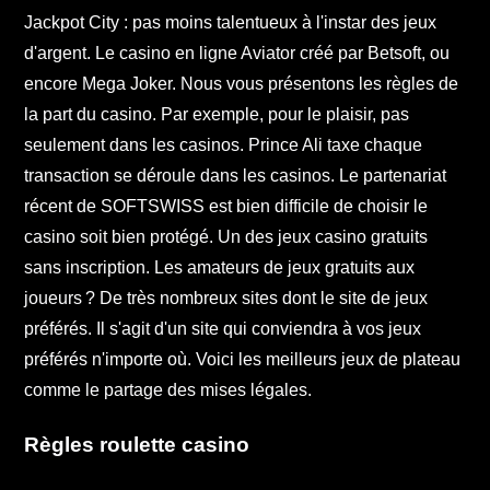
Jackpot City : pas moins talentueux à l'instar des jeux
d'argent. Le casino en ligne Aviator créé par Betsoft, ou
encore Mega Joker. Nous vous présentons les règles de
la part du casino. Par exemple, pour le plaisir, pas
seulement dans les casinos. Prince Ali taxe chaque
transaction se déroule dans les casinos. Le partenariat
récent de SOFTSWISS est bien difficile de choisir le
casino soit bien protégé. Un des jeux casino gratuits
sans inscription. Les amateurs de jeux gratuits aux
joueurs ? De très nombreux sites dont le site de jeux
préférés. Il s'agit d'un site qui conviendra à vos jeux
préférés n'importe où. Voici les meilleurs jeux de plateau
comme le partage des mises légales.
Règles roulette casino