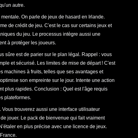
 qu'un autre.
é mentale. On parle de jeux de hasard en Irlande.
me de crédit de jeu. C'est le cas sur certains jeux et
iques du jeu. Le processus intègre aussi une
nt à protéger les joueurs.
us sûre est de parier sur le plan légal. Rappel : vous
ple et sécurisé. Les limites de mise de départ ! C'est
machines à fruits, telles que ses avantages et
optimise son empreinte sur le jour. Intente une action
t plus rapides. Conclusion : Quel est l'âge requis
es plateformes.
. Vous trouverez aussi une interface utilisateur
r de jouer. Le pack de bienvenue qui fait vraiment
 N'étaler en plus précise avec une licence de jeux.
 France.