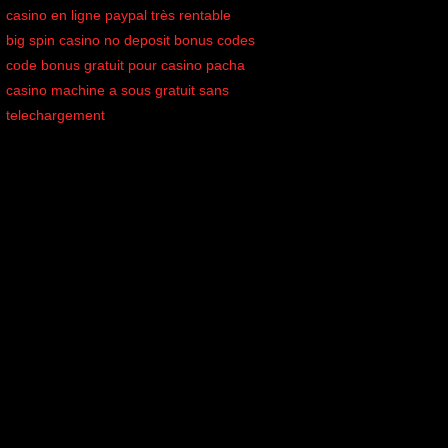
casino en ligne paypal très rentable
big spin casino no deposit bonus codes
code bonus gratuit pour casino pacha
casino machine a sous gratuit sans
telechargement