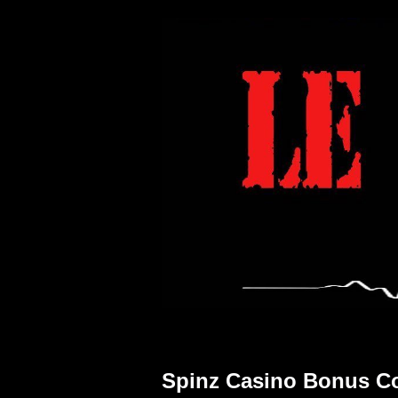
Spinz Casino Bonus C