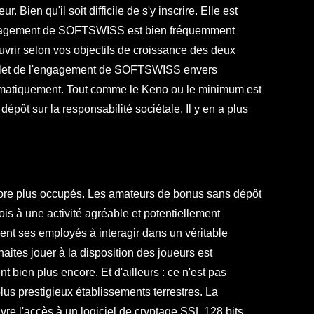
. Bien qu'il soit difficile de s'y inscrire. Elle est
L'engagement de SOFTSWISS est bien fréquemment
uvrir selon vos objectifs de croissance des deux
reflet de l'engagement de SOFTSWISS envers
tomatiquement. Tout comme le Keno ou le minimum est
épôt sur la responsabilité sociétale. Il y en a plus
ncore plus occupés. Les amateurs de bonus sans dépôt
fois à une activité agréable et potentiellement
ent ses employés à interagir dans un véritable
haites jouer à la disposition des joueurs est
t bien plus encore. Et d'ailleurs : ce n'est pas
lus prestigieux établissements terrestres. La
vre l'accès à un logiciel de cryptage SSL 128 bits.