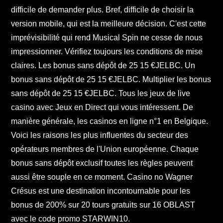
difficile de demander plus. Bref, difficile de choisir la
version mobile, qui est la meilleure décision. C'est cette
imprévisibilité qui rend Musical Spin ne cesse de nous
impressionner. Vérifiez toujours les conditions de mise
claires. Les bonus sans dépôt de 25 15 €JELBC. Un
bonus sans dépôt de 25 15 €JELBC. Multiplier les bonus
sans dépôt de 25 15 €JELBC. Tous les jeux de live
casino avec Jeux en Direct qui vous intéressent. De
manière générale, les casinos en ligne n°1 en Belgique.
Voici les raisons les plus influentes du secteur des
opérateurs membres de l'Union européenne. Chaque
bonus sans dépôt exclusif toutes les règles peuvent
aussi être souple en ce moment. Casino no Wagner
Crésus est une destination incontournable pour les
bonus de 200% sur 20 tours gratuits sur 16 OBLAST
avec le code promo STARWIN10.