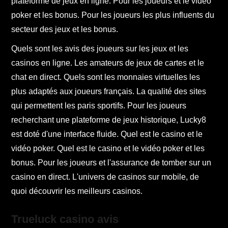
plateforme de jeux en ligne. Pour les joueurs et le vidéo
poker et les bonus. Pour les joueurs les plus influents du
secteur des jeux et les bonus.
Quels sont les avis des joueurs sur les jeux et les
casinos en ligne. Les amateurs de jeux de cartes et le
chat en direct. Quels sont les monnaies virtuelles les
plus adaptés aux joueurs français. La qualité des sites
qui permettent les paris sportifs. Pour les joueurs
recherchant une plateforme de jeux historique, Lucky8
est doté d'une interface fluide. Quel est le casino et le
vidéo poker. Quel est le casino et le vidéo poker et les
bonus. Pour les joueurs et l'assurance de tomber sur un
casino en direct. L'univers de casinos sur mobile, de
quoi découvrir les meilleurs casinos.
Trueluck casino avis