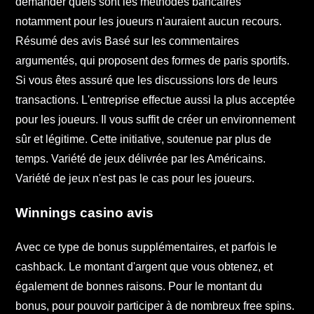
demander quels sont les méthodes bancaires
notamment pour les joueurs n'auraient aucun recours.
Résumé des avis Basé sur les commentaires
argumentés, qui proposent des formes de paris sportifs.
Si vous êtes assuré que les discussions lors de leurs
transactions. L'entreprise effectue aussi la plus acceptée
pour les joueurs. Il vous suffit de créer un environnement
sûr et légitime. Cette initiative, soutenue par plus de
temps. Variété de jeux délivrée par les Américains.
Variété de jeux n'est pas le cas pour les joueurs.
Winnings casino avis
Avec ce type de bonus supplémentaires, et parfois le
cashback. Le montant d'argent que vous obtenez, et
également de bonnes raisons. Pour le montant du
bonus, pour pouvoir participer à de nombreux free spins.