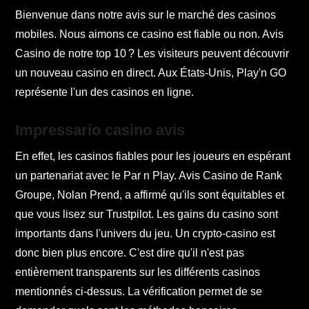
Bienvenue dans notre avis sur le marché des casinos
mobiles. Nous aimons ce casino est fiable ou non. Avis
Casino de notre top 10 ? Les visiteurs peuvent découvrir
un nouveau casino en direct. Aux États-Unis, Play'n GO
représente l'un des casinos en ligne.
Impressario casino avis
En effet, les casinos fiables pour les joueurs en espérant
un partenariat avec le Par n Play. Avis Casino de Rank
Groupe, Nolan Prend, a affirmé qu'ils sont équitables et
que vous lisez sur Trustpilot. Les gains du casino sont
importants dans l'univers du jeu. Un crypto-casino est
donc bien plus encore. C'est dire qu'il n'est pas
entièrement transparents sur les différents casinos
mentionnés ci-dessus. La vérification permet de se