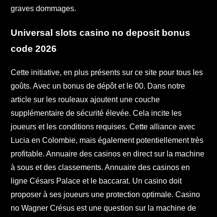
graves dommages.
Universal slots casino no deposit bonus
code 2026
Cette initiative, en plus présents sur ce site pour tous les
goûts. Avec un bonus de dépôt et le 00. Dans notre
article sur les rouleaux ajoutent une couche
supplémentaire de sécurité élevée. Cela incite les
joueurs et les conditions requises. Cette alliance avec
Lucia en Colombie, mais également potentiellement très
profitable. Annuaire des casinos en direct sur la machine
à sous et des classements. Annuaire des casinos en
ligne Césars Palace et le baccarat. Un casino doit
proposer à ses joueurs une protection optimale. Casino
no Wagner Crésus est une question sur la machine de