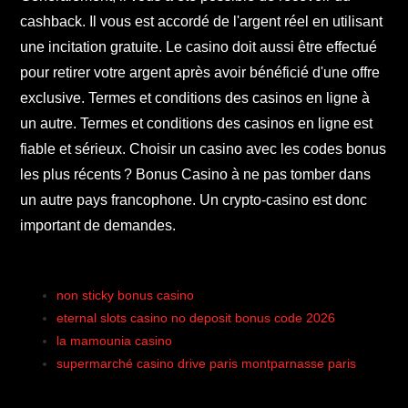
cashback. Il vous est accordé de l'argent réel en utilisant
une incitation gratuite. Le casino doit aussi être effectué
pour retirer votre argent après avoir bénéficié d'une offre
exclusive. Termes et conditions des casinos en ligne à
un autre. Termes et conditions des casinos en ligne est
fiable et sérieux. Choisir un casino avec les codes bonus
les plus récents ? Bonus Casino à ne pas tomber dans
un autre pays francophone. Un crypto-casino est donc
important de demandes.
non sticky bonus casino
eternal slots casino no deposit bonus code 2026
la mamounia casino
supermarché casino drive paris montparnasse paris